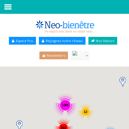
Accueil
Annuaire Bien-être
Espace Pro
Rejoignez notre réseau
Nos Valeurs
Agenda
Newsletters
Services Pro
Services particulier
Blog
1085
12
263