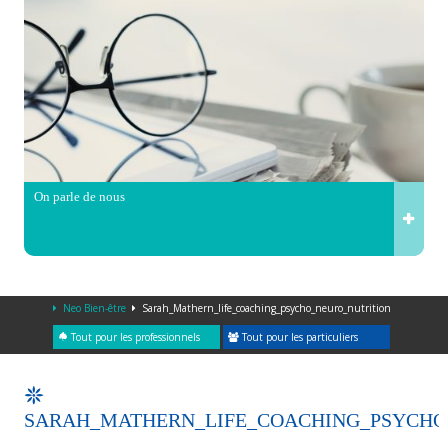
On parle de nous
Neo Bien-être
Sarah_Mathern_life_coaching_psycho_neuro_nutrition
Tout pour les professionnels
Tout pour les particuliers
SARAH_MATHERN_LIFE_COACHING_PSYCHO