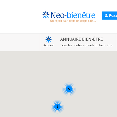
Espa
Accueil
Annuaire Bien-être
ANNUAIRE BIEN-ÊTRE
Accueil
Tous les professionnels du bien-être
Agenda
Services Pro
Services particulier
Blog
5
2