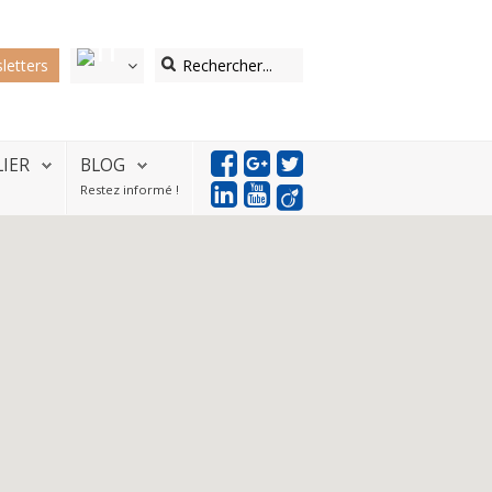
letters
LIER
BLOG
Restez informé !