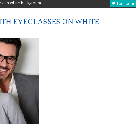
es on white background
Tout pour 
ITH EYEGLASSES ON WHITE