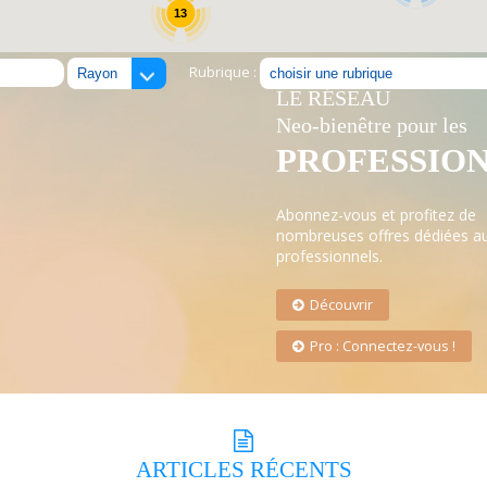
13
Rubrique :
LE RÉSEAU
Neo-bienêtre pour les
PROFESSIO
Abonnez-vous et profitez de
nombreuses offres dédiées a
professionnels.
Découvrir
Pro : Connectez-vous !
ARTICLES
RÉCENTS