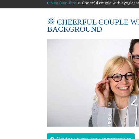
Neo Bien-être
Cheerful couple with eyeglass
CHEERFUL COUPLE W
BACKGROUND