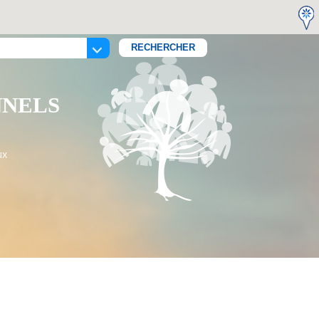
NNELS
ux