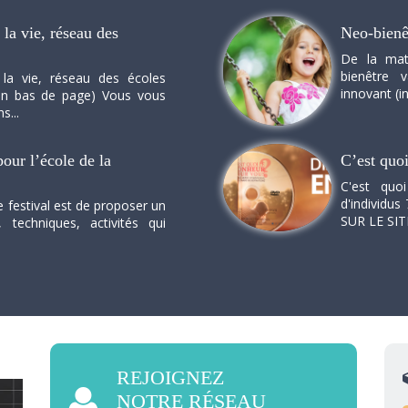
la vie, réseau des
Neo-bienê
De la mat
bienêtre 
 la vie, réseau des écoles
innovant (in
n en bas de page) Vous vous
s...
our l’école de la
C’est quo
C'est quo
d'individus 
e festival est de proposer un
SUR LE SI
, techniques, activités qui
REJOIGNEZ
NOTRE RÉSEAU