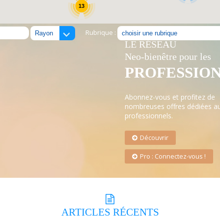
13
Rubrique :
LE RÉSEAU
Neo-bienêtre pour les
PROFESSIO
Abonnez-vous et profitez de
nombreuses offres dédiées a
professionnels.
Découvrir
Pro : Connectez-vous !
ARTICLES
RÉCENTS