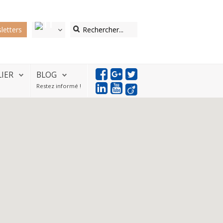
letters
LIER
BLOG
Restez informé !