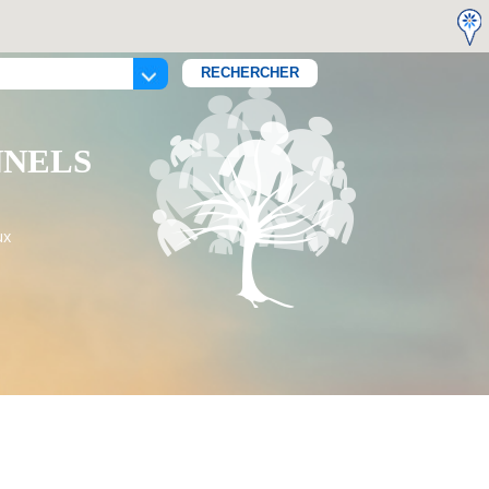
NNELS
ux