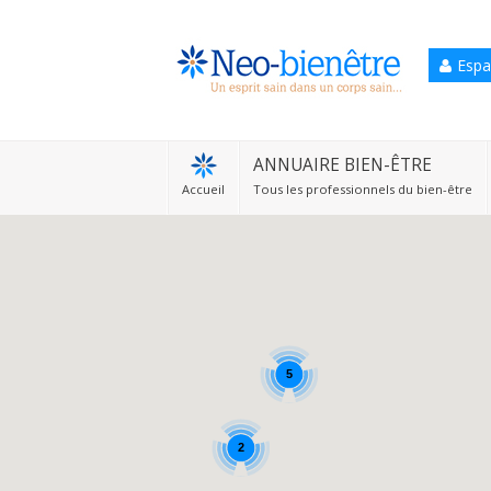
Espa
Accueil
Annuaire Bien-être
ANNUAIRE BIEN-ÊTRE
Accueil
Tous les professionnels du bien-être
Agenda
Services Pro
Services particulier
Blog
5
2