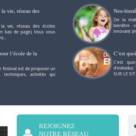
la vie, réseau des
Neo-bienê
De la mat
bienêtre 
 la vie, réseau des écoles
innovant (in
n en bas de page) Vous vous
s...
our l’école de la
C’est quo
C'est quo
d'individus 
e festival est de proposer un
SUR LE SI
, techniques, activités qui
REJOIGNEZ
NOTRE RÉSEAU