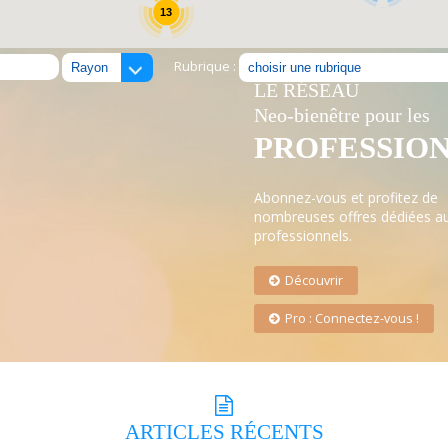
13
Rubrique :
LE RÉSEAU
Neo-bienêtre pour les
PROFESSIO
Abonnez-vous et profitez de
nombreuses offres dédiées a
professionnels.
Découvrir
Pro : Connectez-vous !
ARTICLES
RÉCENTS