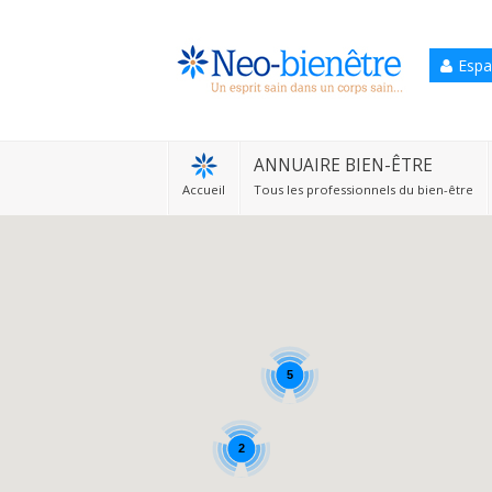
Espa
Accueil
Annuaire Bien-être
ANNUAIRE BIEN-ÊTRE
Accueil
Tous les professionnels du bien-être
Agenda
Services Pro
Services particulier
Blog
5
2