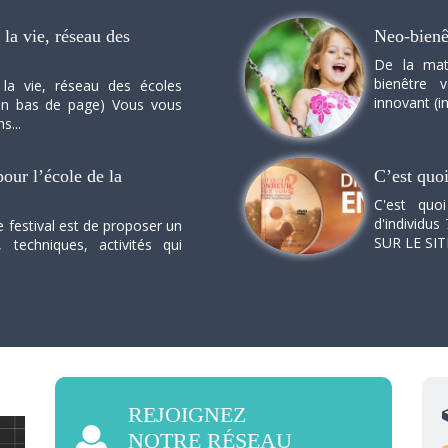
la vie, réseau des
Neo-bienê
De la mat
bienêtre 
 la vie, réseau des écoles
innovant (in
n en bas de page) Vous vous
s...
our l’école de la
C’est quo
C'est quo
d'individus 
e festival est de proposer un
SUR LE SI
, techniques, activités qui
REJOIGNEZ
NOTRE RÉSEAU