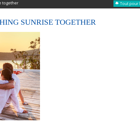
e together
Tout pour 
HING SUNRISE TOGETHER