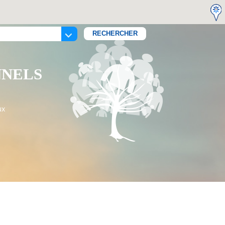
NNELS
ux