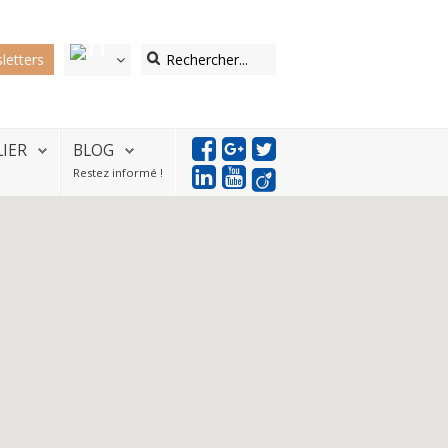
letters
LIER
BLOG
Restez informé !