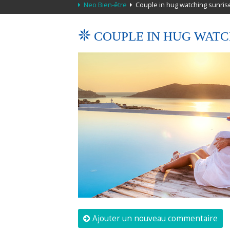
Neo Bien-être
Couple in hug watching sunris
COUPLE IN HUG WATC
Ajouter un nouveau commentaire