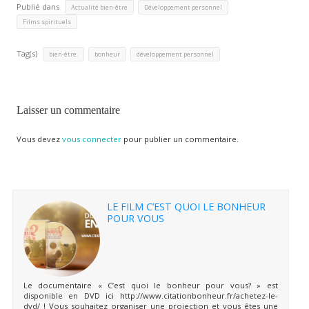
Publié dans
,
,
Actualité bien-être
Développement personnel
Films spirituels
Tag(s)
,
,
bien-être.
bonheur
développement personnel
Laisser un commentaire
Vous devez
vous connecter
pour publier un commentaire.
LE FILM C’EST QUOI LE BONHEUR
POUR VOUS
Le documentaire « C’est quoi le bonheur pour vous? » est
disponible en DVD ici http://www.citationbonheur.fr/achetez-le-
dvd/ ! Vous souhaitez organiser une projection et vous êtes une