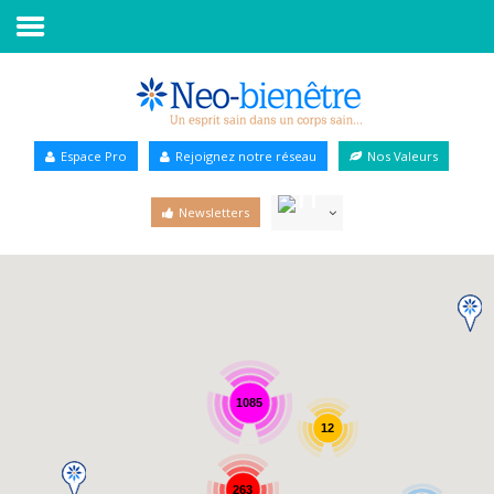
Accueil
Annuaire Bien-être
Espace Pro
Rejoignez notre réseau
Nos Valeurs
Agenda
Newsletters
Services Pro
Services particulier
Blog
1085
12
263