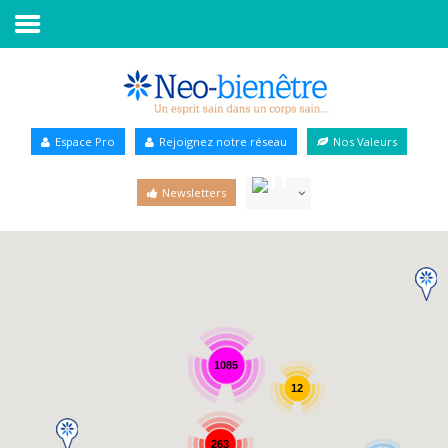
Accueil
Annuaire Bien-être
Espace Pro
Rejoignez notre réseau
Nos Valeurs
Agenda
Newsletters
Services Pro
Services particulier
Blog
1085
12
263