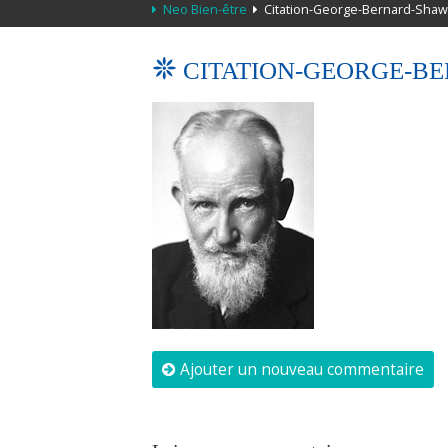
Neo Bien-être
Citation-George-Bernard-Shaw
CITATION-GEORGE-B
Ajouter un nouveau commentaire