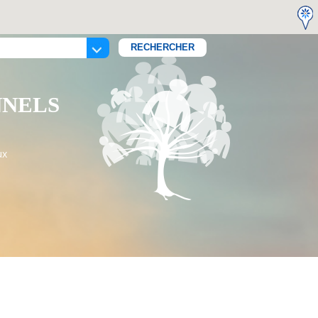
NNELS
ux