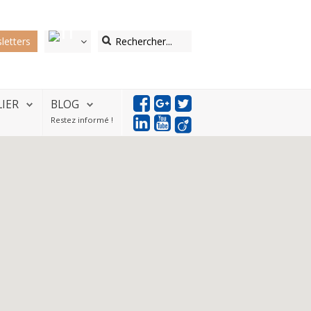
letters
LIER
BLOG
Restez informé !