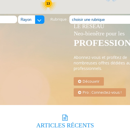
13
Rubrique :
LE RÉSEAU
Neo-bienêtre pour les
PROFESSIO
Abonnez-vous et profitez de
nombreuses offres dédiées a
professionnels.
Découvrir
Pro : Connectez-vous !
ARTICLES
RÉCENTS