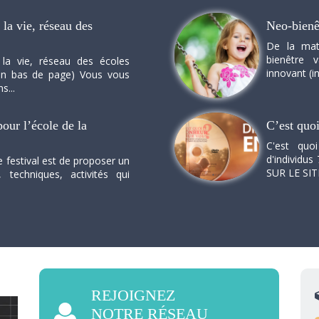
la vie, réseau des
Neo-bienê
De la mat
bienêtre 
 la vie, réseau des écoles
innovant (in
n en bas de page) Vous vous
s...
our l’école de la
C’est quo
C'est quo
d'individus 
e festival est de proposer un
SUR LE SI
, techniques, activités qui
REJOIGNEZ
NOTRE RÉSEAU