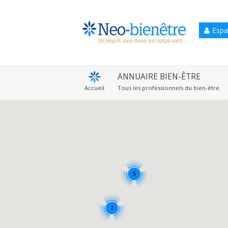
Espa
Accueil
Annuaire Bien-être
ANNUAIRE BIEN-ÊTRE
Accueil
Tous les professionnels du bien-être
Agenda
Services Pro
Services particulier
Blog
5
2