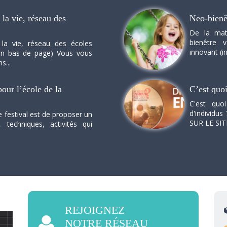
la vie, réseau des
Neo-bienê
De la mat
bienêtre 
 la vie, réseau des écoles
innovant (in
n en bas de page) Vous vous
s...
our l’école de la
C’est quo
C'est quo
d'individus 
e festival est de proposer un
SUR LE SI
, techniques, activités qui
REJOIGNEZ
NOTRE RÉSEAU