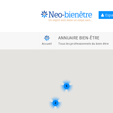
Espa
Accueil
Annuaire Bien-être
ANNUAIRE BIEN-ÊTRE
Accueil
Tous les professionnels du bien-être
Agenda
Services Pro
Services particulier
Blog
5
2