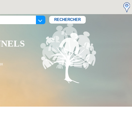
NNELS
ux