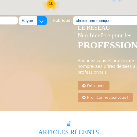
13
Rubrique :
LE RÉSEAU
Neo-bienêtre pour les
PROFESSIO
Abonnez-vous et profitez de
nombreuses offres dédiées a
professionnels.
Découvrir
Pro : Connectez-vous !
ARTICLES
RÉCENTS