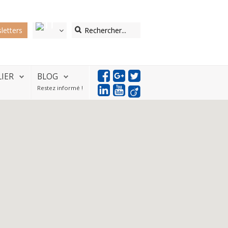
letters
LIER
BLOG
Restez informé !