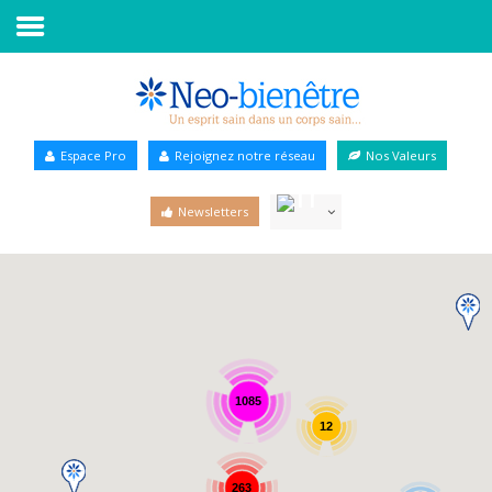
Accueil
Annuaire Bien-être
Espace Pro
Rejoignez notre réseau
Nos Valeurs
Agenda
Newsletters
Services Pro
Services particulier
Blog
1085
12
263