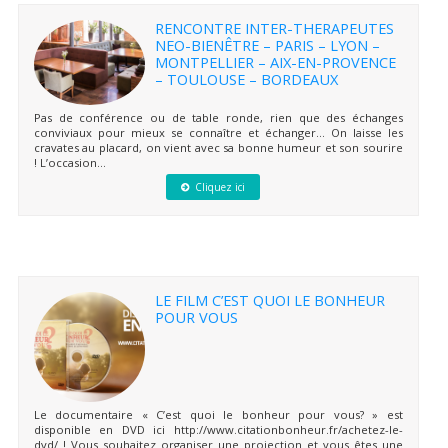
RENCONTRE INTER-THERAPEUTES
NEO-BIENÊTRE – PARIS – LYON –
MONTPELLIER – AIX-EN-PROVENCE
– TOULOUSE – BORDEAUX
Pas de conférence ou de table ronde, rien que des échanges
conviviaux pour mieux se connaître et échanger… On laisse les
cravates au placard, on vient avec sa bonne humeur et son sourire
! L’occasion...
Cliquez ici
LE FILM C’EST QUOI LE BONHEUR
POUR VOUS
Le documentaire « C’est quoi le bonheur pour vous? » est
disponible en DVD ici http://www.citationbonheur.fr/achetez-le-
dvd/ ! Vous souhaitez organiser une projection et vous êtes une