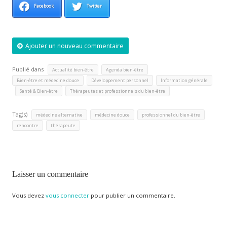
Facebook
Twitter
Ajouter un nouveau commentaire
Publié dans
,
,
Actualité bien-être
Agenda bien-être
,
,
Bien-être et médecine douce
Développement personnel
Information générale
,
,
Santé & Bien-être
Thérapeutes et professionnels du bien-être
Tag(s)
,
,
,
médecine alternative
médecine douce
professionnel du bien-être
,
rencontre
thérapeute
Laisser un commentaire
Vous devez
vous connecter
pour publier un commentaire.