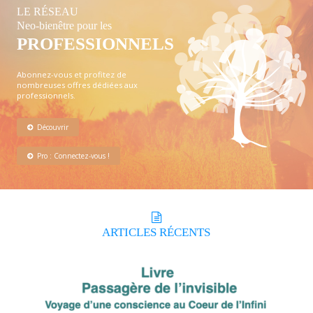
LE RÉSEAU
Neo-bienêtre pour les
PROFESSIONNELS
Abonnez-vous et profitez de
nombreuses offres dédiées aux
professionnels.
Découvrir
Pro : Connectez-vous !
ARTICLES
RÉCENTS