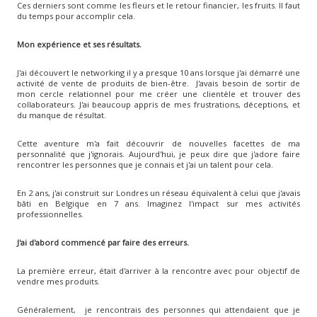
Ces derniers sont comme les fleurs et le retour financier, les fruits. Il faut
du temps pour accomplir cela.
Mon expérience et ses résultats.
J'ai découvert le networking il y a presque 10 ans lorsque j'ai démarré une
activité de vente de produits de bien-être. J'avais besoin de sortir de
mon cercle relationnel pour me créer une clientèle et trouver des
collaborateurs. J'ai beaucoup appris de mes frustrations, déceptions, et
du manque de résultat.
Cette aventure m'a fait découvrir de nouvelles facettes de ma
personnalité que j'ignorais. Aujourd'hui, je peux dire que j'adore faire
rencontrer les personnes que je connais et j'ai un talent pour cela.
En 2 ans, j'ai construit sur Londres un réseau équivalent à celui que j'avais
bâti en Belgique en 7 ans. Imaginez l'impact sur mes activités
professionnelles.
J'ai d'abord commencé par faire des erreurs.
La première erreur,
était d'arriver à la rencontre avec pour objectif de
vendre mes produits.
Généralement, je rencontrais des personnes qui attendaient que je