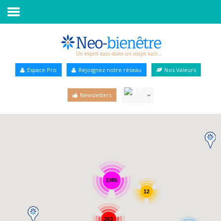
Accueil
Annuaire Bien-être
Espace Pro
Rejoignez notre réseau
Nos Valeurs
Agenda
Newsletters
Services Pro
Services particulier
Blog
1085
12
263