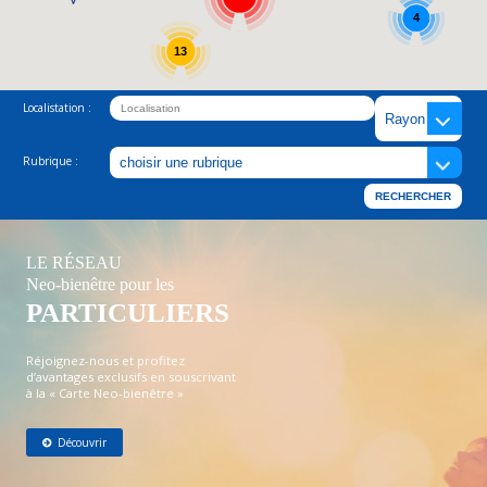
4
13
Localistation :
Rubrique :
LE RÉSEAU
Neo-bienêtre pour les
PARTICULIERS
Réjoignez-nous et profitez
d’avantages exclusifs en souscrivant
à la « Carte Neo-bienêtre »
Découvrir