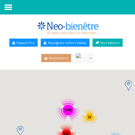
Accueil
Annuaire Bien-être
Espace Pro
Rejoignez notre réseau
Nos Valeurs
Agenda
Newsletters
Services Pro
Services particulier
Blog
1085
12
263