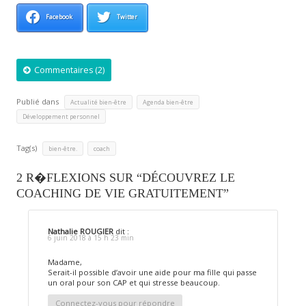
Facebook
Twitter
Commentaires (2)
Publié dans
,
,
Actualité bien-être
Agenda bien-être
Développement personnel
Tag(s)
,
bien-être.
coach
2 R�FLEXIONS SUR “DÉCOUVREZ LE
COACHING DE VIE GRATUITEMENT”
Nathalie ROUGIER
dit :
6 juin 2018 à 15 h 23 min
Madame,
Serait-il possible d’avoir une aide pour ma fille qui passe
un oral pour son CAP et qui stresse beaucoup.
Connectez-vous pour répondre