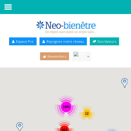
Accueil
Annuaire Bien-être
Espace Pro
Rejoignez notre réseau
Nos Valeurs
Agenda
Newsletters
Services Pro
Services particulier
Blog
1085
12
263