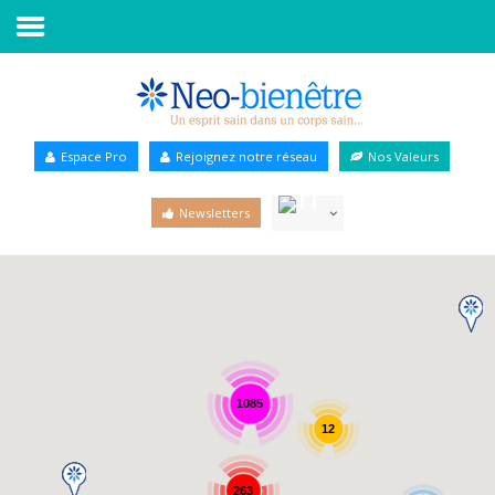
Accueil
Annuaire Bien-être
Espace Pro
Rejoignez notre réseau
Nos Valeurs
Agenda
Newsletters
Services Pro
Services particulier
Blog
1085
12
263