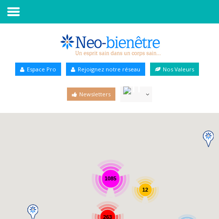
Accueil
Annuaire Bien-être
Espace Pro
Rejoignez notre réseau
Nos Valeurs
Agenda
Newsletters
Services Pro
Services particulier
Blog
1085
12
263