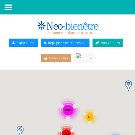
Accueil
Annuaire Bien-être
Espace Pro
Rejoignez notre réseau
Nos Valeurs
Agenda
Newsletters
Services Pro
Services particulier
Blog
1085
12
263