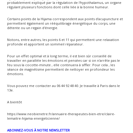
probablement expliqué par la régulation de l'hypothalamus, un organe
régulant plusieurs fonctions dont celle liée à la bonne humeur.
Certains points de la Hijama correspondent aux points d'acupuncture et
permettent également un rééquilibrage énergétique du corps, une
détente ou un regain d'énergie.
Notons, entre autres, les points 6 et 11 qui permettent une relaxation
profonde et apportent un sommeil réparateur.
Pour un effet optimal et à long terme, il est bien sûr conseillé de
travailler en parallèle les émotions et pensées car si on n'arrête pas le
feu sous la cocotte-minute , elle continuera à siffler. Pour cela , les
séance de magnétisme permettent de nettoyer en profondeur les
émotions.
Vous pouvez me contacter au 06 44 92 48 40. Je travaille à Paris dans le
13e.
A bientôt
https://www.neobienetre.fr/annuaire-therapeutes-bien-etre/claire-
lemaitre-hijama-energeticienne/
ABONNEZ-VOUS À NOTRE NEWSLETTER