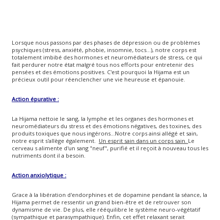
Lorsque nous passons par des phases de dépression ou de problèmes
psychiques (stress, anxiété, phobie, insomnie, tocs...), notre corps est
totalement imbibé des hormones et neuromédiateurs de stress, ce qui
fait perdurer notre état malgré tous nos efforts pour entretenir des
pensées et des émotions positives. C'est pourquoi la Hijama est un
précieux outil pour réenclencher une vie heureuse et épanouie.
Action épurative :
La Hijama nettoie le sang, la lymphe et les organes des hormones et
neuromédiateurs du stress et des émotions négatives, des toxines, des
produits toxiques que nous ingérons...Notre corps ainsi allégé et sain,
notre esprit s'allège également.
Un esprit sain dans un corps sain.
Le
cerveau s alimente d'un sang "neuf", purifié et il reçoit à nouveau tous les
nutriments dont il a besoin.
Action anxiolytique :
Grace à la libération d'endorphines et de dopamine pendant la séance, la
Hijama permet de ressentir un grand bien-être et de retrouver son
dynamisme de vie. De plus, elle rééquilibre le système neuro-végétatif
(sympathique et parasympathique). Enfin, cet effet relaxant serait