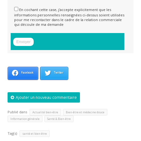
En cochant cette case, j'accepte explicitement que les
informations personnelles renseignées ci-dessus soient utilisées
pour me recontacter dans le cadre de la relation commerciale
qui découle de ma demande
Facebook
Twitter
Ajouter un nouveau commentaire
Publié dans
,
,
Actualité bien-être
Bien-être et médecine douce
,
Information générale
Santé & Bien-être
Tag(s)
santé et bien-être