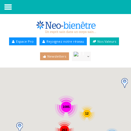
Accueil
Annuaire Bien-être
Espace Pro
Rejoignez notre réseau
Nos Valeurs
Agenda
Newsletters
Services Pro
Services particulier
Blog
1085
12
263