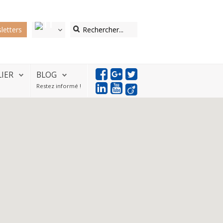
letters
LIER
BLOG
Restez informé !