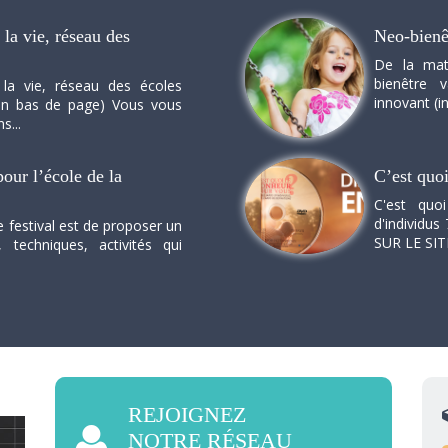
la vie, réseau des
Neo-bienê
De la mat
bienêtre 
 la vie, réseau des écoles
innovant (in
n en bas de page) Vous vous
s...
our l’école de la
C’est quo
C'est quo
d'individus 
e festival est de proposer un
SUR LE SI
, techniques, activités qui
REJOIGNEZ
NOTRE RÉSEAU