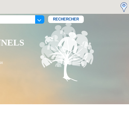
NNELS
ux