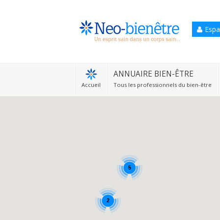
Espa
Accueil
Annuaire Bien-être
ANNUAIRE BIEN-ÊTRE
Accueil
Tous les professionnels du bien-être
Agenda
Services Pro
Services particulier
Blog
5
2