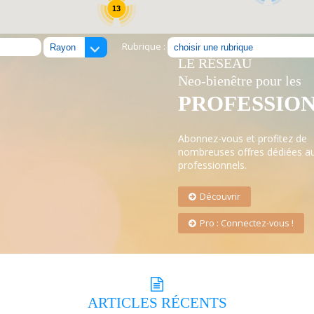
13
Rubrique :
LE RÉSEAU
Neo-bienêtre pour les
PROFESSIO
Abonnez-vous et profitez de
nombreuses offres dédiées a
professionnels.
Découvrir
Pro : Connectez-vous !
ARTICLES
RÉCENTS