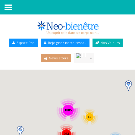
Accueil
Annuaire Bien-être
Espace Pro
Rejoignez notre réseau
Nos Valeurs
Agenda
Newsletters
Services Pro
Services particulier
Blog
1085
12
263