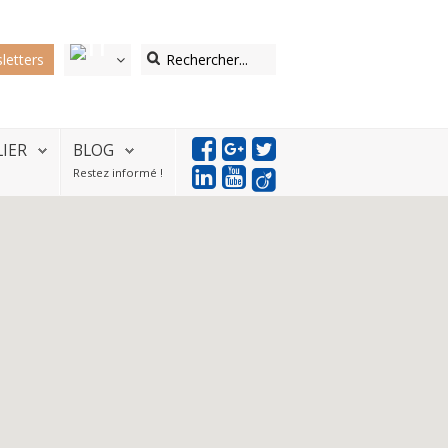
letters
LIER
BLOG
Restez informé !