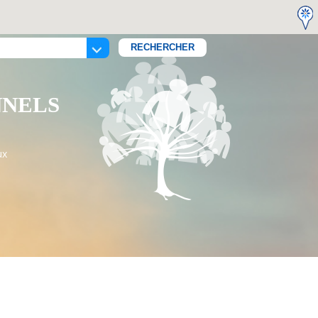
NNELS
ux