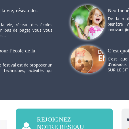
la vie, réseau des
Neo-bienê
De la mat
bienêtre 
 la vie, réseau des écoles
innovant (in
n en bas de page) Vous vous
s...
our l’école de la
C’est quo
C'est quo
d'individus 
e festival est de proposer un
SUR LE SI
, techniques, activités qui
REJOIGNEZ
NOTRE RÉSEAU