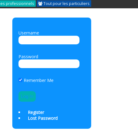
les professionnels
Tout pour les particuliers
Username
Password
Remember Me
Register
Lost Password