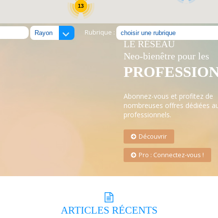
13
Rubrique :
LE RÉSEAU
Neo-bienêtre pour les
PROFESSIO
Abonnez-vous et profitez de
nombreuses offres dédiées a
professionnels.
Découvrir
Pro : Connectez-vous !
ARTICLES
RÉCENTS