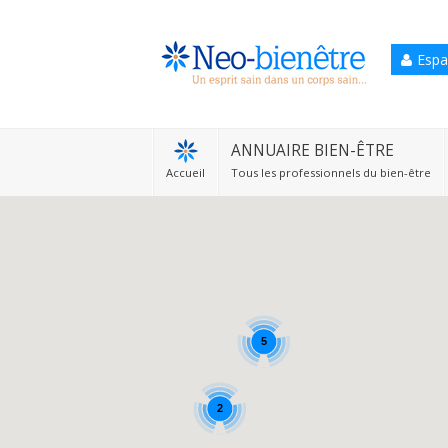
Espa
Accueil
Annuaire Bien-être
ANNUAIRE BIEN-ÊTRE
Accueil
Tous les professionnels du bien-être
Agenda
Services Pro
Services particulier
Blog
5
2