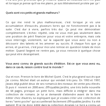
et lorsque je pense qu'il va me plaire, je suis littéralement protée par ça !
Quels sont vos petits et grands malheurs ?
Ce qui me rend le plus malheureuse, c'est lorsque je vis une
accumulation d'insuccès, plusieurs livres qui ne fonctionnent pas à la
suite. C'est dur à vivre, parfois très dur. Ça peut me démoraliser
complètement. L'échec répété, cela ne vous met pas seulement dans
une position de péril financier pour vous et votre entreprie, mais cela
vous interroge, violement, sur la capacité que vous avez ou non à
découvrir des talents et les amener au succès. À chaque fois que ça
arrive, et ça arrive, c'est pour moi une remise en question totale de mon
métier. Quand l'argent ne rentre pas, ça vous renvoie à quelque chose
qui peut etre desespérant.
Vous avez connu de grands succès d'édition. Est-ce que vous avez eu,
dans ce cas-là, raison contre tout le monde ?
Oui et non. Prenon le livre de Michel Quint. C'est le plus grand succès que
j'ai connu. Michel était un auteur qui vendait très peu. En 1993 et 1997,
j'avais déjà publié deux de ses romans à des niveaux de vente peu élevés.
Et puis il revient en 2000 avec
Effroyables Jardins,
une très belle nouvelle
de 64 pages, presque un petit livre, mais difficile à intégrer dans ma
collection de romans. Je lui ai demandé d'attendre avant de le faire
éditer chez d'autres, lui expliquant que je voulais créer une collection de
livres "semi-poche" qui accueillerait facilement
Effroyables Jardins
. Il a été
patient. Et je j'ai donc édité dans la collection
Arcanes.
Le livre a connu un