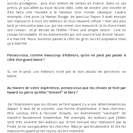
succès prodigieux : plus d'un million de ventes en France. Dans ce cas
précis, je suis alllée au bout du'une idée, celle de vendre une novelle et
d'en faire une réussite à la hauteur d'un roman classique. L'autre
exemple, c'est pour Le Hamac Rouge, de Jean-Luc Payen. Il avait envoyé
son manuscrit à tous les éditeurs et tous l'avaient refusé ! Huit ans plus
tard, je rencontre Jean-Luc qui me remet son manuscrit. Je lis d'une traite
son roman... et je décide de l'éditer ! Pour une simple raison : c'est un
roman formidable. Et les évènements qui ont suivis m'ont donné raison :
il a marché. Nous sommes passés à côté du gros succès populaire mais
ça a marché.
Pensez-vous, comme beaucoup d'éditeurs, qu'on ne peut pas passer à
côté d'un grand talent ?
Si, on le peut. Les éditeurs n'ont pas le don absolu de percevoir un
talent.
Au travers de votre expérience, pensez-vous que les choses se font par
hasard ou parce qu'elles "doivent" se faire ?
J'ai l'impression que les choses se font quand il y a une détermination au
départ. Il faut de la volonté, une forme d'optimisme. Il faut chercher,
être curieux, être à l'écoute. Ensuite, les évènements "viennent" de
manière faussement innatendue. Par exemple, les auteurs que j'édite
sont très souvent des auteurs qui m'ont envoyé leur manuscrit par la
Poste. Je ne suis pas allée les chercher. Mais je sais les attendre. Et lire les
manuscrits quand je les reçois, les lire vraiment.