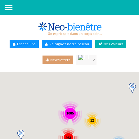
Accueil
Annuaire Bien-être
Espace Pro
Rejoignez notre réseau
Nos Valeurs
Agenda
Newsletters
Services Pro
Services particulier
Blog
1085
12
263