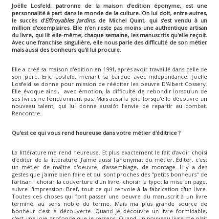
Joëlle Losfeld, patronne de la maison d'edition éponyme, est une
personnalité à part dans le monde de la culture. On lui doit, entre autres,
le succès d'
Effroyables Jardins
, de Michel Quint, qui s'est vendu à un
million d'exemplaires. Elle n'en reste pas moins une authentique artisan
du livre, qui lit elle-même, chaque semaine, les manuscrits qu'elle reçoit.
Avec une franchise singulière, elle nous parle des difficulté de son métier
mais aussi des bonheurs qu'il lui procure.
Elle a créé sa maison d'édition en 1991, après avoir travaillé dans celle de
son père, Eric Losfeld. menant sa barque avec indépendance, Joëlle
Losfeld se donne pour mission de rééditer les oeuvre D'Albert Cossery.
Elle évoque ainsi, avec émotion, la difficulté de rebondir lorsqu'un de
ses livres ne fonctionnent pas. Mais aussi la joie lorsqu'elle découvre un
nouveau talent, qui lui donne aussiôt l'envie de repartir au combat.
Rencontre.
Qu'est ce qui vous rend heureuse dans votre métier d'éditrice ?
La littérature me rend heureuse. Et plus exactement le fait d'avoir choisi
d'éditer de la littérature. J'aime aussi l'anonymat du métier. Éditer, c'est
un métier de maître d'oeuvre, d'assemblage, de montage. Il y a des
gestes que j'aime bien faire et qui sont proches des "petits bonheurs" de
l'artisan : choisir la couverture d'un livre, choisir la typo, la mise en page,
suivre l'impression. Bref, tout ce qui renvoie à la fabrication d'un livre.
Toutes ces choses qui font passer une oeuvre du manuscrit à un livre
terminé, au sens noble du terme. Mais ma plus grande source de
bonheur c'est la découverte. Quand je découvre un livre formidable,
c'est une joie profonde que je ressens. Quand un nouveau livre me plaît