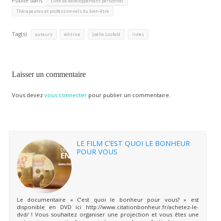
Publié dans
,
Livre de développement personnel
Thérapeutes et professionnels du bien-être
Tag(s)
,
,
,
auteurs
éditrice
Joëlle Losfeld
livres
Laisser un commentaire
Vous devez
vous connecter
pour publier un commentaire.
LE FILM C’EST QUOI LE BONHEUR
POUR VOUS
Le documentaire « C’est quoi le bonheur pour vous? » est
disponible en DVD ici http://www.citationbonheur.fr/achetez-le-
dvd/ ! Vous souhaitez organiser une projection et vous êtes une