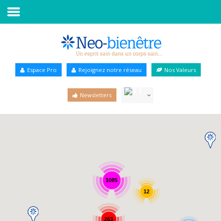
Accueil
Annuaire Bien-être
Espace Pro
Rejoignez notre réseau
Nos Valeurs
Agenda
Newsletters
Services Pro
Services particulier
Blog
1085
12
263