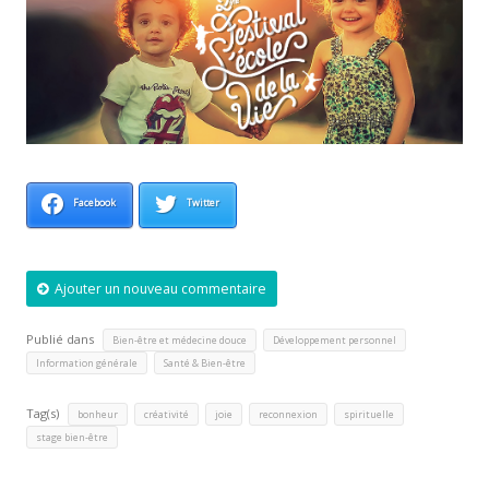
Facebook
Twitter
Ajouter un nouveau commentaire
Publié dans
,
,
Bien-être et médecine douce
Développement personnel
,
Information générale
Santé & Bien-être
Tag(s)
,
,
,
,
,
bonheur
créativité
joie
reconnexion
spirituelle
stage bien-être