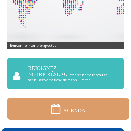
Rencontre inter-thérapeutes
REJOIGNEZ
NOTRE RÉSEAU
Intégrer notre réseau et
actualisez votre fiche de façon illimitée !
AGENDA