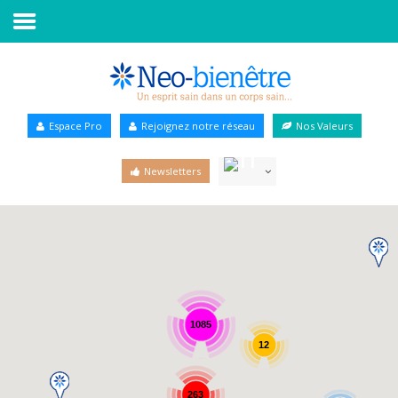
Accueil
Annuaire Bien-être
Espace Pro
Rejoignez notre réseau
Nos Valeurs
Agenda
Newsletters
Services Pro
Services particulier
Blog
1085
12
263