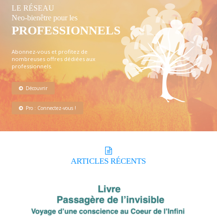
LE RÉSEAU
Neo-bienêtre pour les
PROFESSIONNELS
Abonnez-vous et profitez de
nombreuses offres dédiées aux
professionnels.
Découvrir
Pro : Connectez-vous !
ARTICLES
RÉCENTS