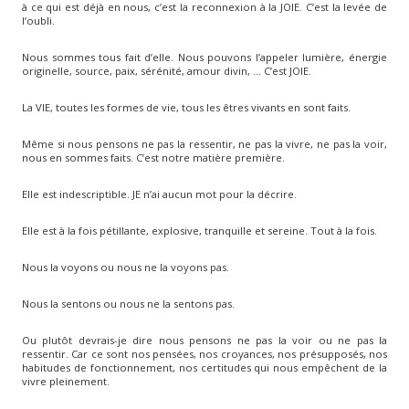
à ce qui est déjà en nous, c’est la reconnexion à la JOIE. C’est la levée de
l’oubli.
Nous sommes tous fait d’elle. Nous pouvons l’appeler lumière, énergie
originelle, source, paix, sérénité, amour divin, … C’est JOIE.
La VIE, toutes les formes de vie, tous les êtres vivants en sont faits.
Même si nous pensons ne pas la ressentir, ne pas la vivre, ne pas la voir,
nous en sommes faits. C’est notre matière première.
Elle est indescriptible. JE n’ai aucun mot pour la décrire.
Elle est à la fois pétillante, explosive, tranquille et sereine. Tout à la fois.
Nous la voyons ou nous ne la voyons pas.
Nous la sentons ou nous ne la sentons pas.
Ou plutôt devrais-je dire nous pensons ne pas la voir ou ne pas la
ressentir. Car ce sont nos pensées, nos croyances, nos présupposés, nos
habitudes de fonctionnement, nos certitudes qui nous empêchent de la
vivre pleinement.