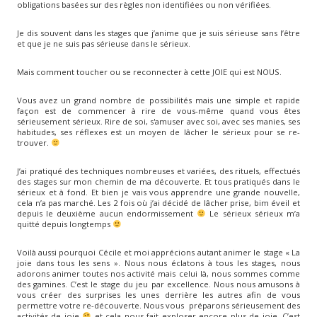
obligations basées sur des règles non identifiées ou non vérifiées.
Je dis souvent dans les stages que j’anime que je suis sérieuse sans l’être
et que je ne suis pas sérieuse dans le sérieux.
Mais comment toucher ou se reconnecter à cette JOIE qui est NOUS.
Vous avez un grand nombre de possibilités mais une simple et rapide
façon est de commencer à rire de vous-même quand vous êtes
sérieusement sérieux. Rire de soi, s'amuser avec soi, avec ses manies, ses
habitudes, ses réflexes est un moyen de lâcher le sérieux pour se re-
trouver.
J’ai pratiqué des techniques nombreuses et variées, des rituels, effectués
des stages sur mon chemin de ma découverte. Et tous pratiqués dans le
sérieux et à fond. Et bien je vais vous apprendre une grande nouvelle,
cela n’a pas marché. Les 2 fois où j’ai décidé de lâcher prise, bim éveil et
depuis le deuxième aucun endormissement
Le sérieux sérieux m’a
quitté depuis longtemps
Voilà aussi pourquoi Cécile et moi apprécions autant animer le stage « La
joie dans tous les sens
». Nous nous éclatons à tous les stages, nous
adorons animer toutes nos activité mais celui là, nous sommes comme
des gamines. C’est le stage du jeu par excellence. Nous nous amusons à
vous créer des surprises les unes derrière les autres afin de vous
permettre votre re-découverte. Nous vous préparons sérieusement des
activités de joie
et cela nous fait exploser encore plus de joie. C’est