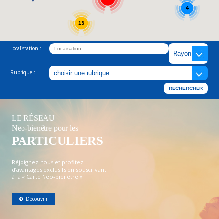
4
13
Localistation :
Rubrique :
LE RÉSEAU
Neo-bienêtre pour les
PARTICULIERS
Réjoignez-nous et profitez
d’avantages exclusifs en souscrivant
à la « Carte Neo-bienêtre »
Découvrir