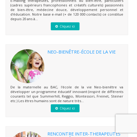
E-mailing thérapeutes, professionnels du bien-être, particuliers
(cadres supérieurs francophones et créatifs culturels) passionnés
de bien-être, médecine douce, développement personnel et
d'éducation. Notre base e-mail (+ de 120 000 contacts) ce constitue
depuis 20 ans à...
Cliquez ici
NEO-BIENÊTRE-ÉCOLE DE LA VIE
De la maternelle au BAC, l'école de la vie Neo-bienêtre va
développer un programme éducatif innovant (inspiré de différents
courants tel que Summerhill, Reggio, Montessori, Freinet, Steiner
etc.) Les êtres humains sont de nature très...
Cliquez ici
RENCONTRE INTER-THERAPEUTES