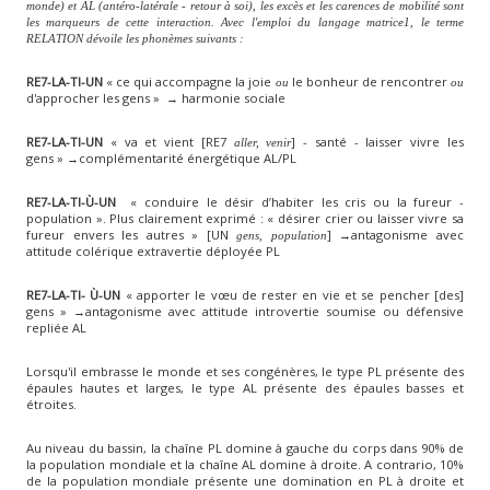
monde) et AL (antéro-latérale - retour à soi), les excès et les carences de mobilité sont
les marqueurs de cette interaction. Avec l'emploi du langage matrice1, le terme
RELATION dévoile les phonèmes suivants :
RE7-LA-TI-UN
« ce qui accompagne la joie
le bonheur de rencontrer
ou
ou
d'approcher les gens » → harmonie sociale
RE7-LA-TI-UN
« va et vient [RE7
] - santé - laisser vivre les
aller, venir
gens » →complémentarité énergétique AL/PL
RE7-LA-TI-Ù-UN
« conduire le désir d’habiter les cris ou la fureur -
population ». Plus clairement exprimé : « désirer crier ou laisser vivre sa
fureur envers les autres » [UN
] →antagonisme avec
gens, population
attitude colérique extravertie déployée PL
RE7-LA-TI- Ù-UN
« apporter le vœu de rester en vie et se pencher [des]
gens » →antagonisme avec attitude introvertie soumise ou défensive
repliée AL
Lorsqu'il embrasse le monde et ses congénères, le type PL présente des
épaules hautes et larges, le type AL présente des épaules basses et
étroites.
Au niveau du bassin, la chaîne PL domine à gauche du corps dans 90% de
la population mondiale et la chaîne AL domine à droite. A contrario, 10%
de la population mondiale présente une domination en PL à droite et