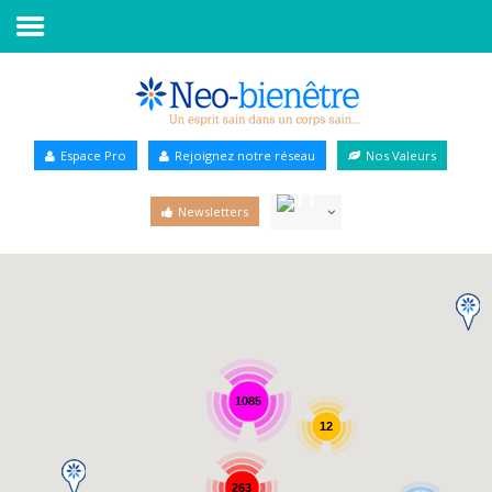
Accueil
Annuaire Bien-être
Espace Pro
Rejoignez notre réseau
Nos Valeurs
Agenda
Newsletters
Services Pro
Services particulier
Blog
1085
12
263