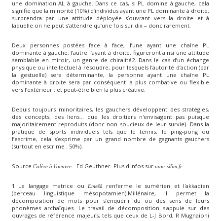
une domination AL à gauche. Dans ce cas, si PL domine à gauche, cela
signifie que la minorité (10%) d’individus ayant une PL dominante à droite,
surprendra par une attitude déployée s’ouvrant vers la droite et à
laquelle on ne peut s’attendre qu’une fois sur dix – donc rarement.
Deux personnes postées face à face, l’une ayant une chaîne PL
dominante à gauche, l’autre l’ayant à droite, figureront ainsi une attitude
semblable en miroir, un genre de chiralité2. Dans le cas d’un échange
physique ou intellectuel à résoudre, pour lesquels l’autorité d’action (par
la gestuelle) sera déterminante, la personne ayant une chaîne PL
dominante à droite sera par conséquent la plus combative ou flexible
vers l’extérieur ; et peut-être bien la plus créative.
Depuis toujours minoritaires, les gauchers développent des stratégies,
des concepts, des liens... que les droitiers n'envisagent pas puisque
majoritairement reproduits (donc non soucieux de leur survie). Dans la
pratique de sports individuels tels que le tennis, le ping-pong ou
l’escrime, cela s’exprime par un grand nombre de gagnants gauchers
(surtout en escrime : 50%).
Source
- Ed Geuthner. Plus d'infos sur
Colère à l'oeuvre
nam-silim.fr
1 Le langage matrice ou
renferme le sumérien et l'akkadien
Emešà
(berceau linguistique mésopotamien).Millénaire, il permet la
décomposition de mots pour s’enquérir du ou des sens de leurs
phonèmes archaïques. Le travail de décomposition s'appuie sur des
ouvrages de référence majeurs, tels que ceux de L-J Bord, R Mugnaioni