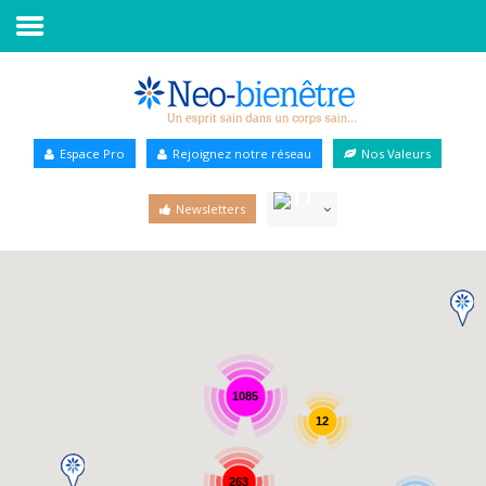
Accueil
Annuaire Bien-être
Espace Pro
Rejoignez notre réseau
Nos Valeurs
Agenda
Newsletters
Services Pro
Services particulier
Blog
1085
12
263