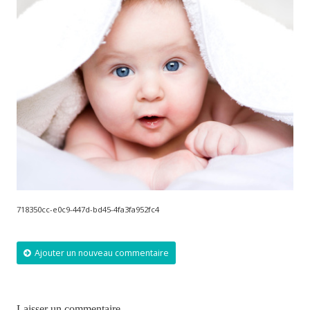
718350cc-e0c9-447d-bd45-4fa3fa952fc4
Ajouter un nouveau commentaire
Laisser un commentaire