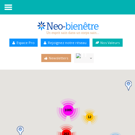
Accueil
Annuaire Bien-être
Espace Pro
Rejoignez notre réseau
Nos Valeurs
Agenda
Newsletters
Services Pro
Services particulier
Blog
1085
12
263