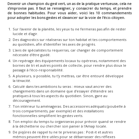
Devenir un champion du gest vert, un as de la pratique vertueuse, cela ne
s'improvise pas. Il faut se renseigner, y consacrer du temps, et prendre
de bonnes habitudes. Pour vous aider, voici les 10 commandements
pour adopter les bons gestes et s'avancer sur la voie de l'éco-citoyen.
Sur l'avenir de la planète, les yeux tu ne fermeras pas afin de rester
lucide et d'agir.
Des diagnostics sur réaliseras sur ton habitat et tes comportements
au quotidien, afin d'identifier les axes de progrès.
L'avis de spécialistes tu requerras, car changer de comportement
nécessite d'être guidé.
Un repérage des équipements locaux tu opéreras, notamment des
bornes de tri et autres points de collecte, pour rendre plus doux le
passage à l'éco-responsabilité.
A plusieurs, si possible, tu t'y mettras, car être entouré développe
la ténacité.
Calculé dans tes ambitions tu seras : mieux vaut ancrer des
changements dans un domaine que d'essayer d'étendre ses
pratiques à tous les aspects du quotidien. Sinon, gare au
découragement.
Ton intérieur tu aménageras. Des accessoires adéquats (poubelle à
trois compartiments, par exemple) et des installations
fonctionnelles simplifient les gestes verts.
Ton emploi du temps tu organiseras pour prévoir quand se rendre
à la déchetterie ou chercher son panier à l'Amap locale.
De piqûres de rappel tu ne te priveras pas : Post-it et autres
mémos peuvent être utiles pour se débarrasser des réflexes