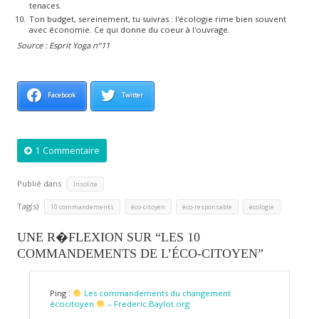
tenaces.
Ton budget, sereinement, tu suivras : l'écologie rime bien souvent
avec économie. Ce qui donne du coeur à l'ouvrage.
Source : Esprit Yoga n°11
Facebook
Twitter
1 Commentaire
Publié dans
Insolite
Tag(s)
,
,
,
10 commandements
éco-citoyen
éco-responsable
écologie
UNE R�FLEXION SUR “LES 10
COMMANDEMENTS DE L’ÉCO-CITOYEN”
Ping :
Les commandements du changement
écocitoyen
– Frederic.Baylot.org