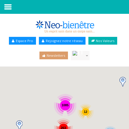
Accueil
Annuaire Bien-être
Espace Pro
Rejoignez notre réseau
Nos Valeurs
Agenda
Newsletters
Services Pro
Services particulier
Blog
1085
12
263