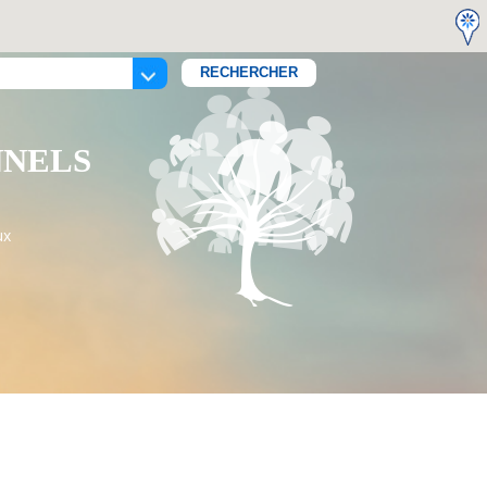
NNELS
ux