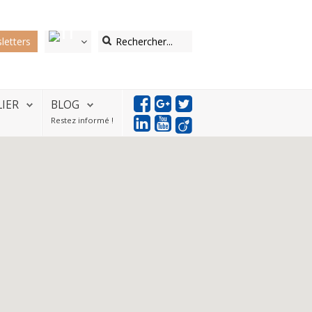
letters
LIER
BLOG
Restez informé !