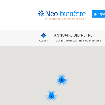
Espa
Accueil
Annuaire Bien-être
ANNUAIRE BIEN-ÊTRE
Accueil
Tous les professionnels du bien-être
Agenda
Services Pro
Services particulier
Blog
5
2