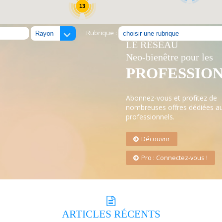
13
Rubrique :
LE RÉSEAU
Neo-bienêtre pour les
PROFESSIO
Abonnez-vous et profitez de
nombreuses offres dédiées a
professionnels.
Découvrir
Pro : Connectez-vous !
ARTICLES
RÉCENTS