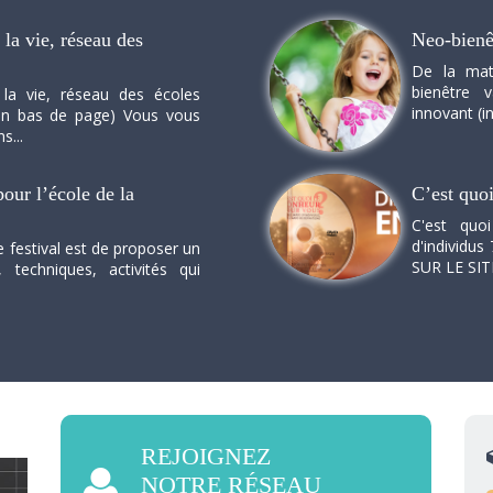
la vie, réseau des
Neo-bienê
De la mat
bienêtre 
 la vie, réseau des écoles
innovant (in
n en bas de page) Vous vous
s...
our l’école de la
C’est quo
C'est quo
d'individus 
e festival est de proposer un
SUR LE SI
, techniques, activités qui
REJOIGNEZ
NOTRE RÉSEAU