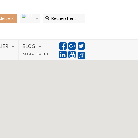
letters
LIER
BLOG
Restez informé !