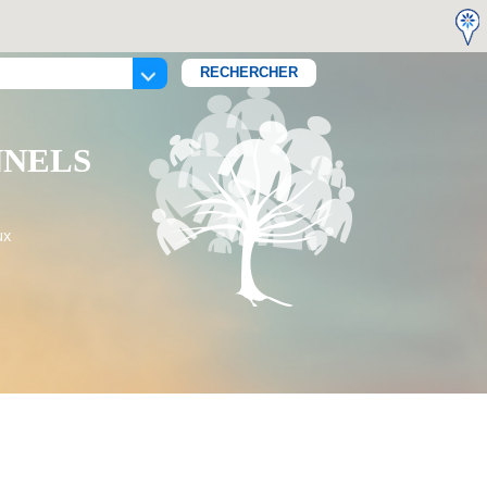
NNELS
ux