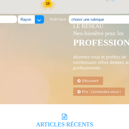
13
Rubrique :
LE RÉSEAU
Neo-bienêtre pour les
PROFESSIO
Abonnez-vous et profitez de
nombreuses offres dédiées a
professionnels.
Découvrir
Pro : Connectez-vous !
ARTICLES
RÉCENTS