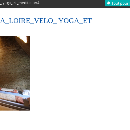
_ yoga_et _meditation4
Tout pour 
A_LOIRE_VELO_ YOGA_ET