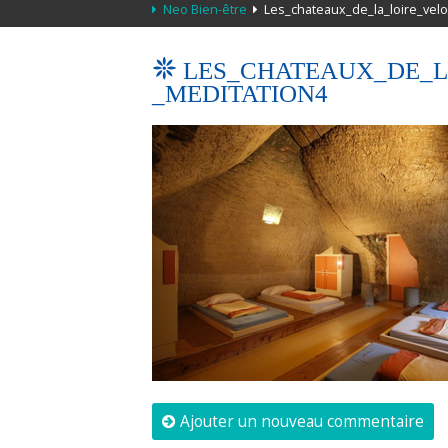
Neo Bien-être
Les_chateaux_de_la_loire_velo
LES_CHATEAUX_DE_L
_MEDITATION4
Ajouter un nouveau commentaire