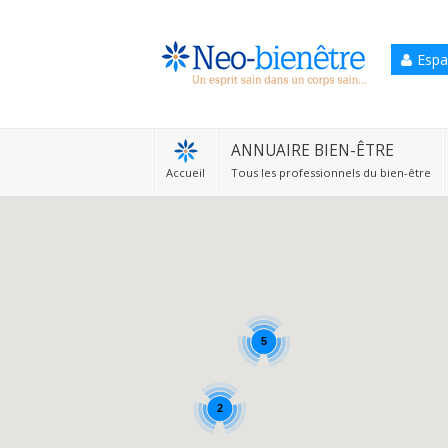
Espa
Accueil
Annuaire Bien-être
ANNUAIRE BIEN-ÊTRE
Accueil
Tous les professionnels du bien-être
Agenda
Services Pro
Services particulier
Blog
5
2