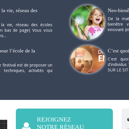
la vie, réseau des
Neo-bienê
De la mat
bienêtre 
 la vie, réseau des écoles
innovant (in
n en bas de page) Vous vous
s...
our l’école de la
C’est quo
C'est quo
d'individus 
e festival est de proposer un
SUR LE SI
, techniques, activités qui
REJOIGNEZ
NOTRE RÉSEAU