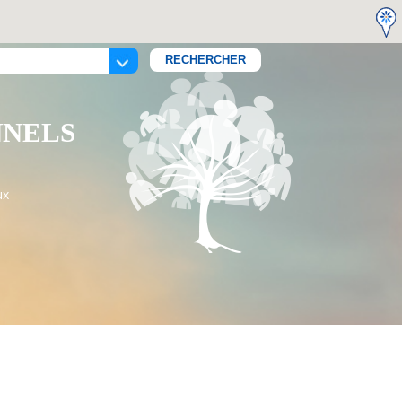
NNELS
ux