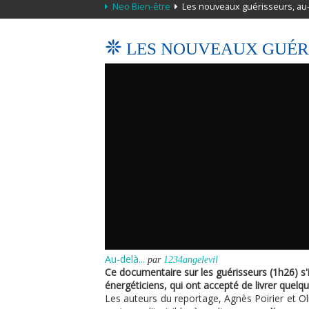
Neo Bien-être
Les nouveaux guérisseurs, au-
LES NOUVEAUX GUÉRI
Au-delà...
par
1234angelevil
Ce documentaire sur les guérisseurs (1h26) s
énergéticiens, qui ont accepté de livrer quelq
Les auteurs du reportage, Agnès Poirier et Oli