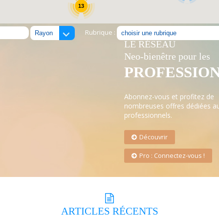
13
Rubrique :
LE RÉSEAU
Neo-bienêtre pour les
PROFESSIO
Abonnez-vous et profitez de
nombreuses offres dédiées a
professionnels.
Découvrir
Pro : Connectez-vous !
ARTICLES
RÉCENTS