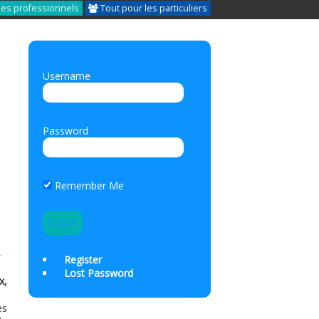
les professionnels
Tout pour les particuliers
Username
Password
Remember Me
-
Register
Lost Password
x,
es