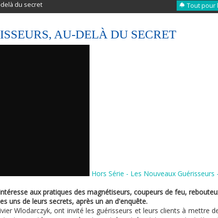
delà du secret
Tout pour 
SSEURS, AU-DELÀ DU SECRET
Hors Série - Les Nouveaux Guérisseurs 
'intéresse aux pratiques des magnétiseurs, coupeurs de feu, rebouteu
ues uns de leurs secrets, après un an d'enquête.
vier Wlodarczyk, ont invité les guérisseurs et leurs clients à mettre d