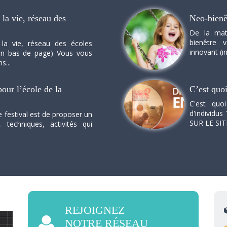
la vie, réseau des
Neo-bienê
De la mat
bienêtre 
 la vie, réseau des écoles
innovant (in
n en bas de page) Vous vous
s...
our l’école de la
C’est quo
C'est quo
d'individus 
e festival est de proposer un
SUR LE SI
, techniques, activités qui
REJOIGNEZ
NOTRE RÉSEAU