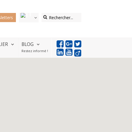
letters
LIER
BLOG
Restez informé !