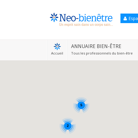
Espa
Accueil
Annuaire Bien-être
ANNUAIRE BIEN-ÊTRE
Accueil
Tous les professionnels du bien-être
Agenda
Services Pro
Services particulier
Blog
5
2