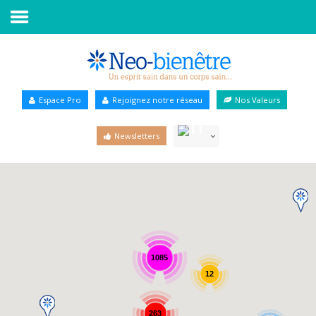
Accueil
Annuaire Bien-être
Espace Pro
Rejoignez notre réseau
Nos Valeurs
Agenda
Newsletters
Services Pro
Services particulier
Blog
1085
12
263