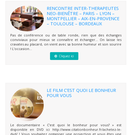
RENCONTRE INTER-THERAPEUTES
NEO-BIENÊTRE – PARIS – LYON –
MONTPELLIER – AIX-EN-PROVENCE
– TOULOUSE – BORDEAUX
Pas de conférence ou de table ronde, rien que des échanges
conviviaux pour mieux se connaître et échanger… On laisse les
cravates au placard, on vient avec sa bonne humeur et son sourire
! L’occasion...
Cliquez ici
LE FILM C’EST QUOI LE BONHEUR
POUR VOUS
Le documentaire « C’est quoi le bonheur pour vous? » est
disponible en DVD ici http://www.citationbonheur.fr/achetez-le-
dvd/ ! Vous souhaitez organiser une projection et vous êtes une