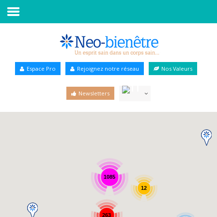
Accueil
Annuaire Bien-être
Espace Pro
Rejoignez notre réseau
Nos Valeurs
Agenda
Newsletters
Services Pro
Services particulier
Blog
1085
12
263