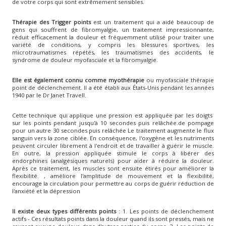
de votre corps qui sont extrêmement sensibles.
Thérapie des Trigger points
est un traitement qui a aidé beaucoup de
gens qui souffrent de fibromyalgie, un traitement impressionnante,
réduit efficacement la douleur et fréquemment utilisé pour traiter une
variété de conditions, y compris les blessures sportives, les
microtraumatismes répétés, les traumatismes des accidents, le
syndrome de douleur myofasciale et la fibromyalgie.
Elle est également connu comme myothérapie
ou myofasciale thérapie
point de déclenchement. Il a été établi aux États-Unis pendant les années
1940 par le Dr Janet Travell.
Cette technique qui applique une pression est appliquée par les doigts
sur les points pendant jusqu'à 10 secondes puis relâchée.de pompage
pour un autre 30 secondes puis relâchée Le traitement augmente le flux
sanguin vers la zone ciblée. En conséquence, l'oxygène et les nutriments
peuvent circuler librement à l'endroit et de travailler à guérir le muscle.
En outre, la pression appliquée stimule le corps à libérer des
endorphines (analgésiques naturels) pour aider à réduire la douleur.
Après ce traitement, les muscles sont ensuite étirés pour améliorer la
flexibilité. , améliore l'amplitude de mouvement et la flexibilité,
encourage la circulation pour permettre au corps de guérir réduction de
l'anxiété et la dépression
Il existe deux types différents points
: 1. Les points de déclenchement
actifs - Ces résultats points dans la douleur quand ils sont pressés, mais ne