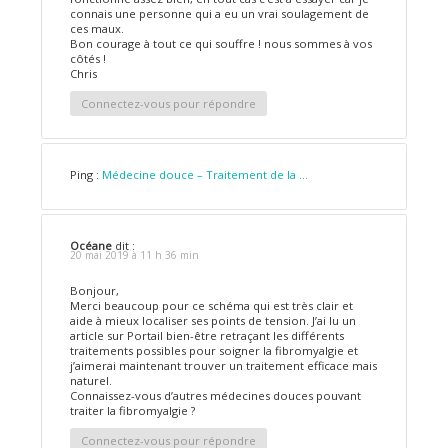
connais une personne qui a eu un vrai soulagement de
ces maux.
Bon courage à tout ce qui souffre ! nous sommes à vos
côtés !
Chris
Connectez-vous pour répondre
Ping :
Médecine douce – Traitement de la ...
Océane
dit :
20 mai 2019 à 11 h 36 min
Bonjour,
Merci beaucoup pour ce schéma qui est très clair et
aide à mieux localiser ses points de tension. J’ai lu un
article sur Portail bien-être retraçant les différents
traitements possibles pour soigner la fibromyalgie et
j’aimerai maintenant trouver un traitement efficace mais
naturel.
Connaissez-vous d’autres médecines douces pouvant
traiter la fibromyalgie ?
Connectez-vous pour répondre