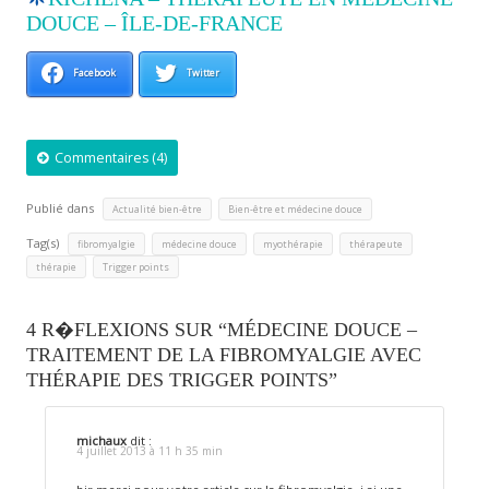
DOUCE – ÎLE-DE-FRANCE
Facebook
Twitter
Commentaires (4)
Publié dans
,
Actualité bien-être
Bien-être et médecine douce
Tag(s)
,
,
,
,
fibromyalgie
médecine douce
myothérapie
thérapeute
,
thérapie
Trigger points
4 R�FLEXIONS SUR “MÉDECINE DOUCE –
TRAITEMENT DE LA FIBROMYALGIE AVEC
THÉRAPIE DES TRIGGER POINTS”
michaux
dit :
4 juillet 2013 à 11 h 35 min