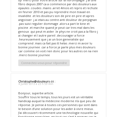
bjr merci pour votre article sur la fibromyalgie .j ai une
fibro depuis 2007 ca a commence par des douleurs aux
epaules .coudes .mains .arret 4mois et repris et rechute
en fevrier 2010 et pas pu reprendre mon travail en
invalidite .et les douleurs son de pire en pire et apres
angoisser .j ai etais au centre anti douleur de perpignan
.pas suivi regulier dommage .alors a part le kine et
piscine .et marche quand je peut car tres mal dans les
genoux .qui peut m aider .le phys ne croit pas a la fibro j
ai changer et l autre pareil .decourager a force
.heureusement que j ai un bon generaliste qui
comprend .mais ca fait pas tt helas .merci m avoir lu
bonne journee .car a force je parle plus mes douleurs
car comme on voit rien donc pour les autres on na rien
.merci bonne journee
Connectez-vous pour répondre
Christophe@douleurs
dit :
4 juillet 2013 à 23 h 59 min
Bonjour, superbe article.
Souffrir tous le temps, tous les jours est un véritable
handicap auquel la médecine moderne n’a que peu de
réponse. Je pense à toutes ces personnes qui sont dans
le besoin d’une solution pour les aider à vivre mieux.
J’ai découvert récemment une technologie nouvelle qui
fonctionne assez bien, en tout cas c’est à essayer car je