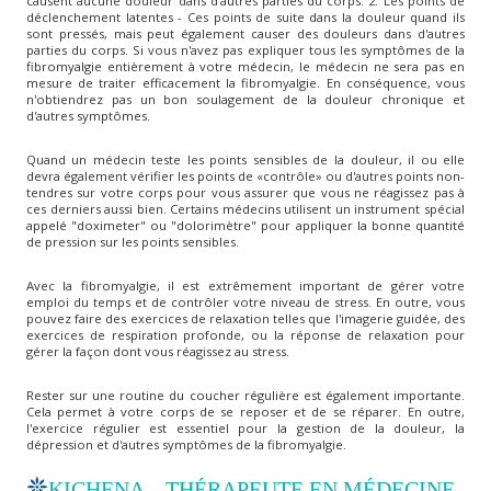
causent aucune douleur dans d'autres parties du corps. 2. Les points de
déclenchement latentes - Ces points de suite dans la douleur quand ils
sont pressés, mais peut également causer des douleurs dans d'autres
parties du corps. Si vous n'avez pas expliquer tous les symptômes de la
fibromyalgie entièrement à votre médecin, le médecin ne sera pas en
mesure de traiter efficacement la fibromyalgie. En conséquence, vous
n'obtiendrez pas un bon soulagement de la douleur chronique et
d'autres symptômes.
Quand un médecin teste les points sensibles de la douleur, il ou elle
devra également vérifier les points de «contrôle» ou d'autres points non-
tendres sur votre corps pour vous assurer que vous ne réagissez pas à
ces derniers aussi bien. Certains médecins utilisent un instrument spécial
appelé "doximeter" ou "dolorimètre" pour appliquer la bonne quantité
de pression sur les points sensibles.
Avec la fibromyalgie, il est extrêmement important de gérer votre
emploi du temps et de contrôler votre niveau de stress. En outre, vous
pouvez faire des exercices de relaxation telles que l'imagerie guidée, des
exercices de respiration profonde, ou la réponse de relaxation pour
gérer la façon dont vous réagissez au stress.
Rester sur une routine du coucher régulière est également importante.
Cela permet à votre corps de se reposer et de se réparer. En outre,
l'exercice régulier est essentiel pour la gestion de la douleur, la
dépression et d'autres symptômes de la fibromyalgie.
KICHENA – THÉRAPEUTE EN MÉDECINE