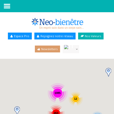
Accueil
Annuaire Bien-être
Espace Pro
Rejoignez notre réseau
Nos Valeurs
Agenda
Newsletters
Services Pro
Services particulier
Blog
1085
12
263