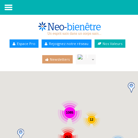
Accueil
Annuaire Bien-être
Espace Pro
Rejoignez notre réseau
Nos Valeurs
Agenda
Newsletters
Services Pro
Services particulier
Blog
1085
12
263