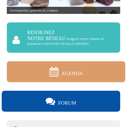
Commandez pierres et cristaux
REJOIGNEZ
NOTRE RÉSEAU
Intégrer notre réseau et
actualisez votre fiche de façon illimitée !
AGENDA
FORUM