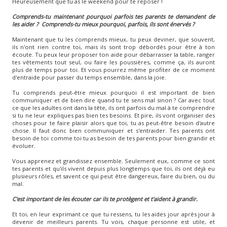
Heureusement que tu as le weekend pour te reposer !
Comprends-tu maintenant pourquoi parfois tes parents te demandent de
les aider ?
Comprends-tu mieux pourquoi, parfois, ils sont énervés ?
Maintenant que tu les comprends mieux, tu peux deviner, que souvent,
ils n'ont rien contre toi, mais ils sont trop débordés pour être à ton
écoute. Tu peux leur proposer ton aide pour débarrasser la table, ranger
tes vêtements tout seul, ou faire les poussières, comme ça, ils auront
plus de temps pour toi. Et vous pourrez même profiter de ce moment
d'entraide pour passer du temps ensemble, dans la joie.
Tu comprends peut-être mieux pourquoi il est important de bien
communiquer et de bien dire quand tu te sens mal sinon ? Car avec tout
ce que les adultes ont dans la tête, ils ont parfois du mal à te comprendre
si tu ne leur expliques pas bien tes besoins. Et pire, ils vont organiser des
choses pour te faire plaisir alors que toi, tu as peut-être besoin d'autre
chose. Il faut donc bien communiquer et s'entraider. Tes parents ont
besoin de toi comme toi tu as besoin de tes parents pour bien grandir et
évoluer.
Vous apprenez et grandissez ensemble. Seulement eux, comme ce sont
tes parents et qu'ils vivent depuis plus longtemps que toi, ils ont déjà eu
plusieurs rôles, et savent ce qui peut être dangereux, faire du bien, ou du
mal.
C'est important de les écouter car ils te protègent et t'aident à grandir.
Et toi, en leur exprimant ce que tu ressens, tu les aides jour après jour à
devenir de meilleurs parents. Tu vois, chaque personne est utile, et