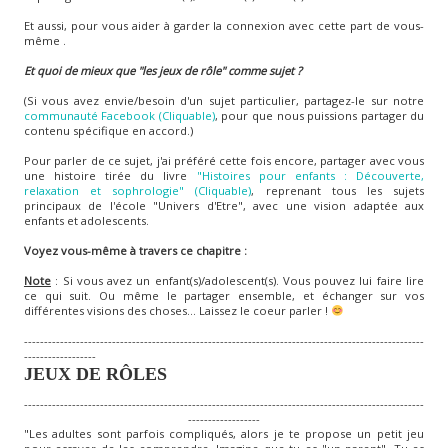
Et aussi, pour vous aider à garder la connexion avec cette part de vous-
même .
Et quoi de mieux que "les jeux de rôle
" comme sujet ?
(Si vous avez envie/besoin d'un sujet particulier, partagez-le sur notre
communauté Facebook (Cliquable)
, pour que nous puissions partager du
contenu spécifique en accord.)
Pour parler de ce sujet, j'ai préféré cette fois encore, partager avec vous
une histoire tirée du livre
"Histoires pour enfants : Découverte,
relaxation et sophrologie" (Cliquable)
, reprenant tous les sujets
principaux de l'école "Univers d'Etre", avec une vision adaptée aux
enfants et adolescents.
Voyez vous-même à travers ce chapitre :
Note
: Si vous avez un enfant(s)/adolescent(s). Vous pouvez lui faire lire
ce qui suit. Ou même le partager ensemble, et échanger sur vos
différentes visions des choses... Laissez le coeur parler !
----------------------------------------------------------------------------------------------------
------------------
JEUX DE RÔLES
----------------------------------------------------------------------------------------------------
------------------
"Les adultes sont parfois compliqués, alors je te propose un petit jeu