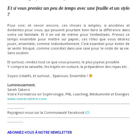
Et si vous preniez un peu de temps avec une feuille et un stylo
?
Pour voir, et revoir encore, ces choses si simples, si anodines et
évidentes pour vous, qui peuvent pourtant bien faire la différence dans
votre vie familiale. Et il en est de même pour l'enfant/ado. Prenez ce
temps ensemble pour mettre sur papier, ces rôles que vous désirez
jouer, ensemble, comme individuellement. C'est essentiel pour éviter de
se sentir bloqué, comme coincé(e) dans une case pour le reste de sa vie.
Sans soutien.
Et surtout, rendez tout ce que vous pouvez, le plus joyeux possible.
Y compris la vaisselle, les trajets en voiture, la préparation des repas etc..
Soyez créatifs, et surtout... Epanouis. Ensemble !
Lumineusement
,
Sarah Cabero
Votre Formatrice en Sophrologie, PNL coaching, Médiumnité et Energies
www.universdetre.com
----------------------------------------------------------------------------------------------------
--------------
Rejoignez-nous sur la Communauté Facebook
ICI
----------------------------------------------------------------------------------------------------
-------------
ABONNEZ-VOUS À NOTRE NEWSLETTER