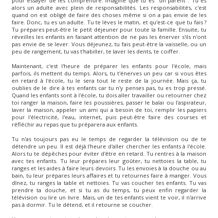
pour essayer de les comprendre. Imagine que tu es "un parent". Tu es
alors un adulte avec plein de responsabilités. Les responsabilités, c'est
quand on est obligé de faire des choses même si on a pas envie de les
faire. Donc, tu es un adulte. Tu te lèves le matin, et qu'est-ce que tu fais ?
Tu prépares peut-être le petit déjeuner pour toute la famille. Ensuite, tu
réveilles les enfants en faisant attention de ne pas les énerver s'ils n'ont
pas envie de se lever. Vous déjeunez, tu fais peut-être la vaisselle, ou un
peu de rangement, tu vas t'habiller, te laver les dents, te coiffer.
Maintenant, c'est l'heure de préparer les enfants pour l'école, mais
parfois, ils mettent du temps. Alors, tu t'énerves un peu car si vous êtes
en retard à l'école, tu le sera tout le reste de la journée. Mais ça, tu
oublies de le dire à tes enfants car tu n'y penses pas, tu es trop pressé.
Quand les enfants sont à l'école, tu dois aller travailler ou retourner chez
toi ranger la maison, faire les poussières, passer le balai ou l'aspirateur,
laver la maison, appeler un ami qui a besoin de toi, remplir les papiers
pour l'électricité, l'eau, internet, puis peut-être faire des courses et
réfléchir au repas que tu préparera aux enfants.
Tu n'as toujours pas eu le temps de regarder la télévision ou de te
détendre un peu. Il est déjà l'heure d'aller chercher les enfants à l'école.
Alors tu te dépêches pour éviter d'être en retard. Tu rentres à la maison
avec tes enfants. Tu leur prépares leur goûter, tu nettoies la table, tu
ranges et les aides à faire leurs devoirs. Tu les envoies à la douche ou au
bain, tu leur prépares leurs affaires et tu retournes faire à manger. Vous
dînez, tu ranges la table et nettoies. Tu vas coucher tes enfants. Tu vas
prendre ta douche, et si tu as du temps, tu peux enfin regarder la
télévision ou lire un livre. Mais, un de tes enfants vient te voir, il n'arrive
pas à dormir. Tu le détend, et il retourne se coucher.