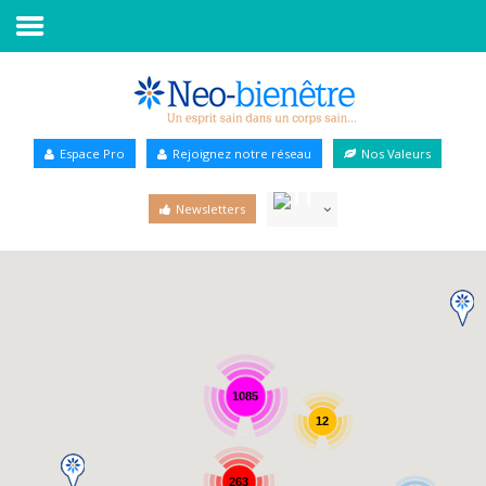
Accueil
Annuaire Bien-être
Espace Pro
Rejoignez notre réseau
Nos Valeurs
Agenda
Newsletters
Services Pro
Services particulier
Blog
1085
12
263