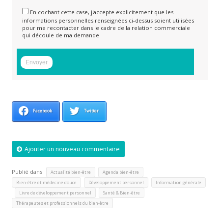
En cochant cette case, j'accepte explicitement que les
informations personnelles renseignées ci-dessus soient utilisées
pour me recontacter dans le cadre de la relation commerciale
qui découle de ma demande
Facebook
Twitter
Ajouter un nouveau commentaire
Publié dans
,
,
Actualité bien-être
Agenda bien-être
,
,
Bien-être et médecine douce
Développement personnel
Information générale
,
,
,
Livre de développement personnel
Santé & Bien-être
Thérapeutes et professionnels du bien-être