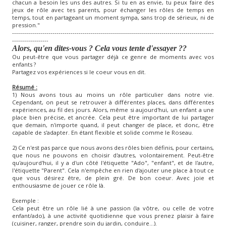
chacun a besoin les uns des autres. Si tu en as envie, tu peux faire des
jeux de rôle avec tes parents, pour échanger les rôles de temps en
temps, tout en partageant un moment sympa, sans trop de sérieux, ni de
pression."
----------------------------------------------------------------------------------------------------
------------------
Alors, qu'en dites-vous ? Cela vous tente d'essayer ??
Ou peut-être que vous partager déjà ce genre de moments avec vos
enfants ?
Partagez vos expériences si le coeur vous en dit.
Résumé
:
1) Nous avons tous au moins un rôle particulier dans notre vie.
Cependant, on peut se retrouver à différentes places, dans différentes
expériences, au fil des jours. Alors, même si aujourd'hui, un enfant a une
place bien précise, et ancrée. Cela peut être important de lui partager
que demain, n'importe quand, il peut changer de place, et donc, être
capable de s'adapter. En étant flexible et solide comme le Roseau.
2) Ce n'est pas parce que nous avons des rôles bien définis, pour certains,
que nous ne pouvons en choisir d'autres, volontairement. Peut-être
qu'aujourd'hui, il y a d'un côté l'étiquette "Ado", "enfant", et de l'autre,
l'étiquette "Parent". Cela n'empêche en rien d'ajouter une place à tout ce
que vous désirez être, de plein gré. De bon coeur. Avec joie et
enthousiasme de jouer ce rôle là.
Exemple :
Cela peut être un rôle lié à une passion (la vôtre, ou celle de votre
enfant/ado), à une activité quotidienne que vous prenez plaisir à faire
(cuisiner, ranger, prendre soin du jardin, conduire...).