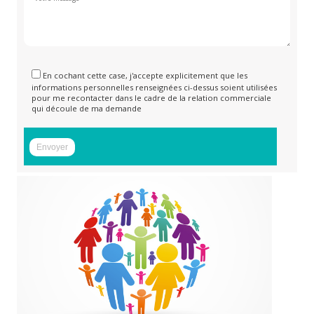
En cochant cette case, j'accepte explicitement que les
informations personnelles renseignées ci-dessus soient utilisées
pour me recontacter dans le cadre de la relation commerciale
qui découle de ma demande