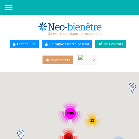
Accueil
Annuaire Bien-être
Espace Pro
Rejoignez notre réseau
Nos Valeurs
Agenda
Newsletters
Services Pro
Services particulier
Blog
1085
12
263