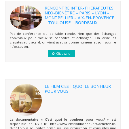
RENCONTRE INTER-THERAPEUTES
NEO-BIENÊTRE – PARIS – LYON –
MONTPELLIER – AIX-EN-PROVENCE
– TOULOUSE – BORDEAUX
Pas de conférence ou de table ronde, rien que des échanges
conviviaux pour mieux se connaître et échanger… On laisse les
cravates au placard, on vient avec sa bonne humeur et son sourire
! L’occasion...
Cliquez ici
LE FILM C’EST QUOI LE BONHEUR
POUR VOUS
Le documentaire « C’est quoi le bonheur pour vous? » est
disponible en DVD ici http://www.citationbonheur.fr/achetez-le-
dvd/ ! Vous souhaitez organiser une projection et vous êtes une