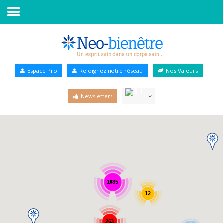
Accueil
Annuaire Bien-être
Espace Pro
Rejoignez notre réseau
Nos Valeurs
Agenda
Newsletters
Services Pro
Services particulier
Blog
1085
12
263