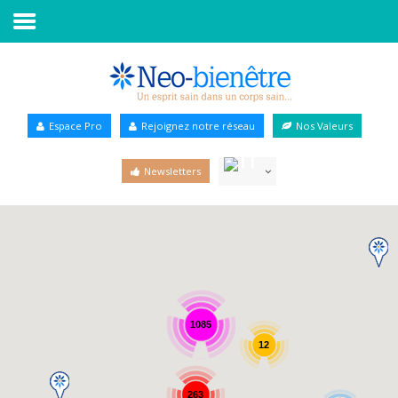
Accueil
Annuaire Bien-être
Espace Pro
Rejoignez notre réseau
Nos Valeurs
Agenda
Newsletters
Services Pro
Services particulier
Blog
1085
12
263