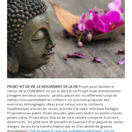
PROJET KIT DE VIE -LE MOUVEMENT DE LA VIE
Projet pour faciliter le
retour de la CONFIANCE en soi et dans la vie Projet multi événementiel
J’imagine des lieux ouverts : jardins, places etc où différents corps de
métiers tous permettant la confiance en soi) vont proposer des
exercices, témoignages, idées pour retour vers la confiance
Parallèlement articles de revues Journée à la radio Interview Partages
Proposition au public d’oser discuter, aller vers l’autre ou autres choses
jamais osées. Proposition d’un kit de vie à vendre composé d un livre
d’exercices : Un petit livre de pensées d’ouverture D’un paquet de cartes
d’anges, du jeu de la transformation par ex D’un sachet de graines
aromatiques
C’est un appel à ceux qui souhaitent participer, soit en