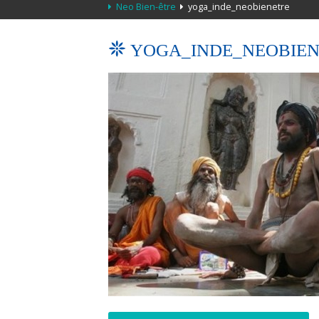
Neo Bien-être
yoga_inde_neobienetre
YOGA_INDE_NEOBIE