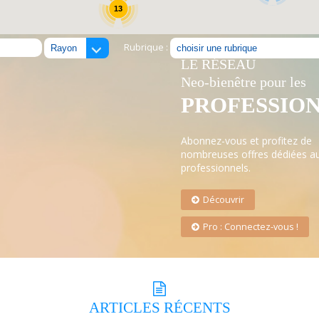
13
Rubrique :
LE RÉSEAU
Neo-bienêtre pour les
PROFESSIO
Abonnez-vous et profitez de
nombreuses offres dédiées a
professionnels.
Découvrir
Pro : Connectez-vous !
ARTICLES
RÉCENTS