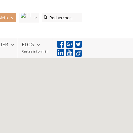
letters
LIER
BLOG
Restez informé !