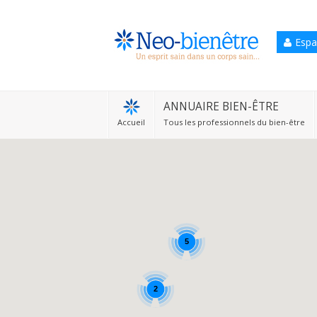
Espa
Accueil
Annuaire Bien-être
ANNUAIRE BIEN-ÊTRE
Accueil
Tous les professionnels du bien-être
Agenda
Services Pro
Services particulier
Blog
5
2