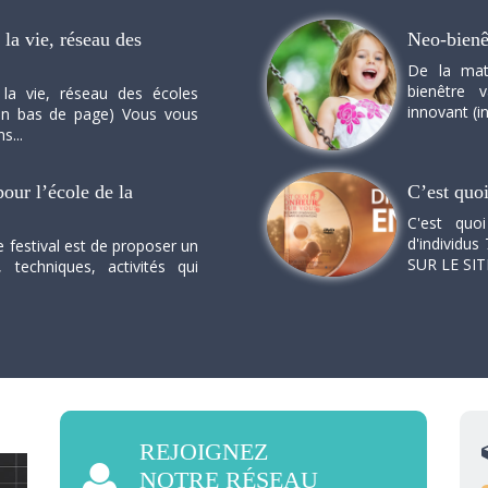
la vie, réseau des
Neo-bienê
De la mat
bienêtre 
 la vie, réseau des écoles
innovant (in
n en bas de page) Vous vous
s...
our l’école de la
C’est quo
C'est quo
d'individus 
e festival est de proposer un
SUR LE SI
, techniques, activités qui
REJOIGNEZ
NOTRE RÉSEAU