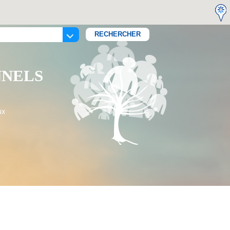
NNELS
ux