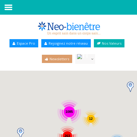
Accueil
Annuaire Bien-être
Espace Pro
Rejoignez notre réseau
Nos Valeurs
Agenda
Newsletters
Services Pro
Services particulier
Blog
1085
12
263