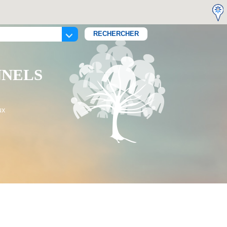
NNELS
ux