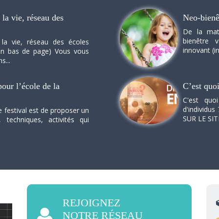
la vie, réseau des
Neo-bienê
De la mat
bienêtre 
 la vie, réseau des écoles
innovant (in
n en bas de page) Vous vous
s...
our l’école de la
C’est quo
C'est quo
d'individus 
e festival est de proposer un
SUR LE SI
, techniques, activités qui
REJOIGNEZ
NOTRE RÉSEAU