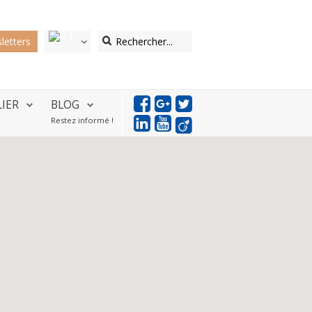
letters
LIER
BLOG
Restez informé !