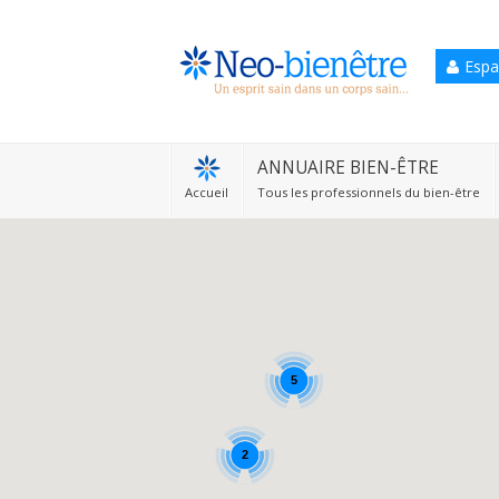
Espa
Accueil
Annuaire Bien-être
ANNUAIRE BIEN-ÊTRE
Accueil
Tous les professionnels du bien-être
Agenda
Services Pro
Services particulier
Blog
5
2