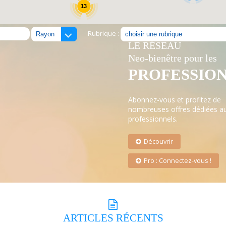
13
Rubrique :
LE RÉSEAU
Neo-bienêtre pour les
PROFESSIO
Abonnez-vous et profitez de
nombreuses offres dédiées a
professionnels.
Découvrir
Pro : Connectez-vous !
ARTICLES
RÉCENTS