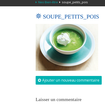
Neo Bien-être
soupe_petits_pois
SOUPE_PETITS_POIS
Ajouter un nouveau commentaire
Laisser un commentaire