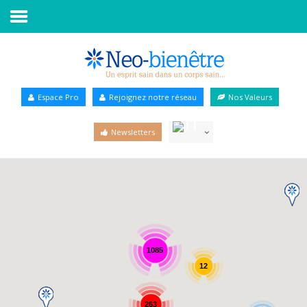
Accueil
Annuaire Bien-être
Espace Pro
Rejoignez notre réseau
Nos Valeurs
Agenda
Newsletters
Services Pro
Services particulier
Blog
1085
12
263