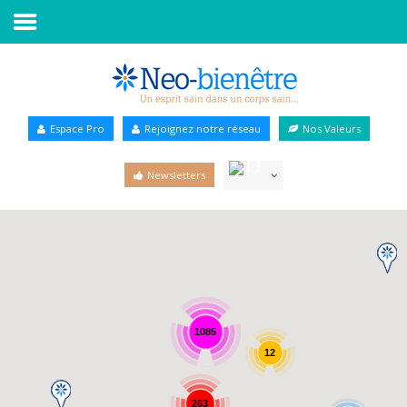
Accueil
Annuaire Bien-être
Espace Pro
Rejoignez notre réseau
Nos Valeurs
Agenda
Newsletters
Services Pro
Services particulier
Blog
1085
12
263