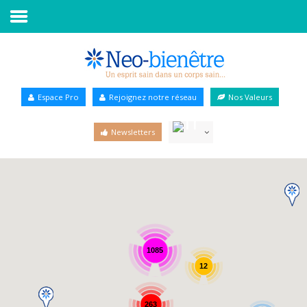
Accueil
Annuaire Bien-être
Espace Pro
Rejoignez notre réseau
Nos Valeurs
Agenda
Newsletters
Services Pro
Services particulier
Blog
1085
12
263