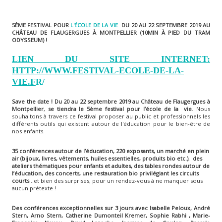
5ÈME FESTIVAL POUR
L'ÉCOLE DE LA VIE
DU 20 AU 22 SEPTEMBRE 2019 AU
CHÂTEAU DE FLAUGERGUES À MONTPELLIER (10MIN À PIED DU TRAM
ODYSSEUM) !
LIEN DU SITE INTERNET:
HTTP://WWW.FESTIVAL-ECOLE-DE-LA-
VIE.F
R/
Save the date ! Du
20 au 22 septembre 2019 au Château de Flaugergues
à
Montpellier
,
se tiendra le 5ème festival pour l’école de la
vie
. Nous
souhaitons à travers ce festival proposer au public et professionnels les
différents outils qui existent autour de l'éducation pour le bien-être de
nos enfants.
35 conférences autour de l’éducation, 220 exposants, un marché en plein
air (bijoux, livres, vêtements, huiles essentielles, produits bio etc.)
,
des
ateliers thématiques pour enfants et adultes, des tables rondes autour de
l’éducation, des concerts, une restauration bio privilégiant les circuits
courts
…et bien des surprises, pour un rendez-vous à ne manquer sous
aucun prétexte !
Des conférences exceptionnelles sur 3 jours avec Isabelle Peloux, André
Stern, Arno Stern, Catherine Dumonteil Kremer, Sophie Rabhi , Marie-