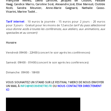
Françoise Neveu, David Laroche, Jacques de Coulon, Pascale
Haag, Candice Marro, Caroline Sost, Alexandre Jost, Elise Mareuil, Clotilde
Noël, Sandra Meunier, Anne-Marie Gaignard, Nathalie Casso-
Vicarini, Marine Tadié...
Tarif internet
: 10 euros la journée - 15 euros pour 2 jours - 20 euros
pour 3 jours - Gratuit pour les moins de 12 ans (l
e tarif du pass sélectionné
vous donne accès à toutes les conférences, aux ateliers, aux animations, aux
spectacles et au concert)
Horaire
:
Vendredi 09H00 - 22H00 (concert le soir après les conférences)
Samedi: 09H00 - 01H00 (concert le soir après les conférences)
Dimanche: 09H00 - 18H00
VOUS SOUHAITEZ UN STAND SUR LE FESTIVAL ? MERCI DE NOUS ENVOYER
UN MAIL À
INFO@NEOBIENETRE.FR
OU
NOUS CONTACTER DIRECTEMENT
ICI