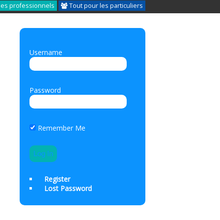
les professionnels
Tout pour les particuliers
Username
Password
Remember Me
Register
Lost Password