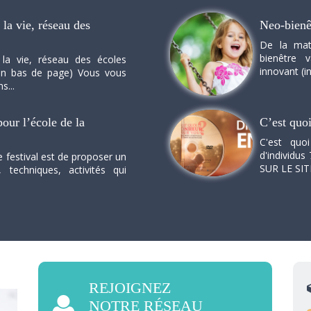
la vie, réseau des
Neo-bienê
De la mat
bienêtre 
 la vie, réseau des écoles
innovant (in
n en bas de page) Vous vous
s...
our l’école de la
C’est quo
C'est quo
d'individus 
e festival est de proposer un
SUR LE SI
, techniques, activités qui
REJOIGNEZ
NOTRE RÉSEAU