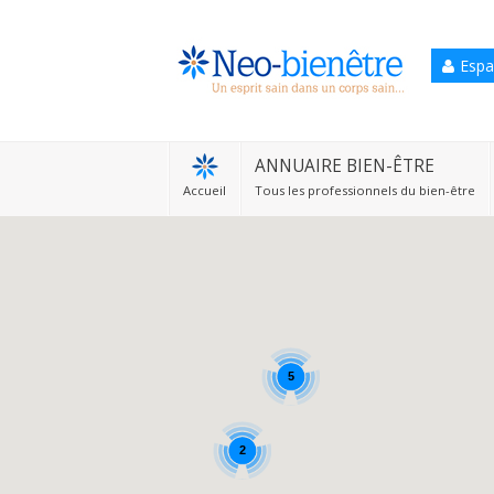
Espa
Accueil
Annuaire Bien-être
ANNUAIRE BIEN-ÊTRE
Accueil
Tous les professionnels du bien-être
Agenda
Services Pro
Services particulier
Blog
5
2