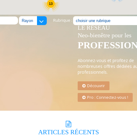
13
Rubrique :
LE RÉSEAU
Neo-bienêtre pour les
PROFESSIO
Abonnez-vous et profitez de
nombreuses offres dédiées a
professionnels.
Découvrir
Pro : Connectez-vous !
ARTICLES
RÉCENTS