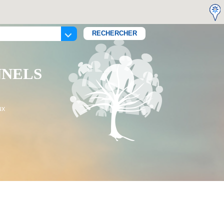
NNELS
ux