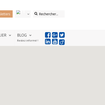
letters
LIER
BLOG
Restez informé !