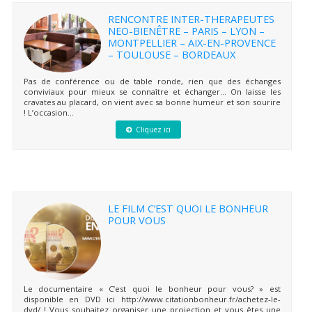
RENCONTRE INTER-THERAPEUTES
NEO-BIENÊTRE – PARIS – LYON –
MONTPELLIER – AIX-EN-PROVENCE
– TOULOUSE – BORDEAUX
Pas de conférence ou de table ronde, rien que des échanges
conviviaux pour mieux se connaître et échanger… On laisse les
cravates au placard, on vient avec sa bonne humeur et son sourire
! L’occasion...
Cliquez ici
LE FILM C’EST QUOI LE BONHEUR
POUR VOUS
Le documentaire « C’est quoi le bonheur pour vous? » est
disponible en DVD ici http://www.citationbonheur.fr/achetez-le-
dvd/ ! Vous souhaitez organiser une projection et vous êtes une