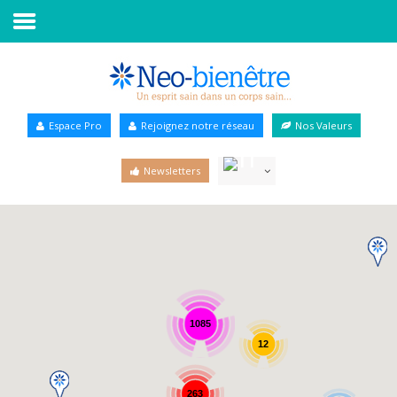
Accueil
Annuaire Bien-être
Espace Pro
Rejoignez notre réseau
Nos Valeurs
Agenda
Newsletters
Services Pro
Services particulier
Blog
1085
12
263