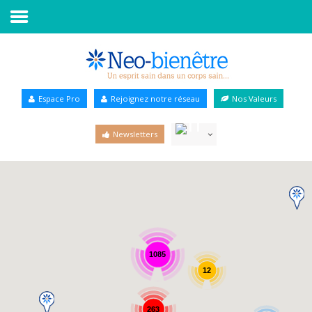
Accueil
Annuaire Bien-être
Espace Pro
Rejoignez notre réseau
Nos Valeurs
Agenda
Newsletters
Services Pro
Services particulier
Blog
1085
12
263