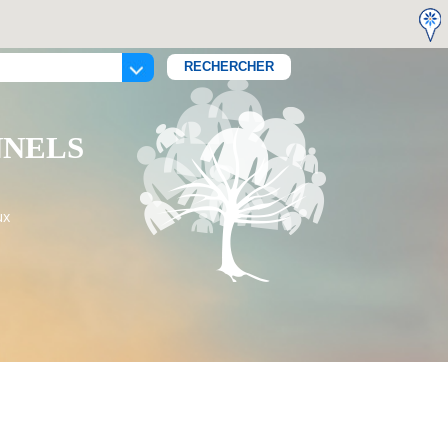
NNELS
ux