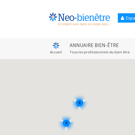
Espa
Accueil
Annuaire Bien-être
ANNUAIRE BIEN-ÊTRE
Accueil
Tous les professionnels du bien-être
Agenda
Services Pro
Services particulier
Blog
5
2