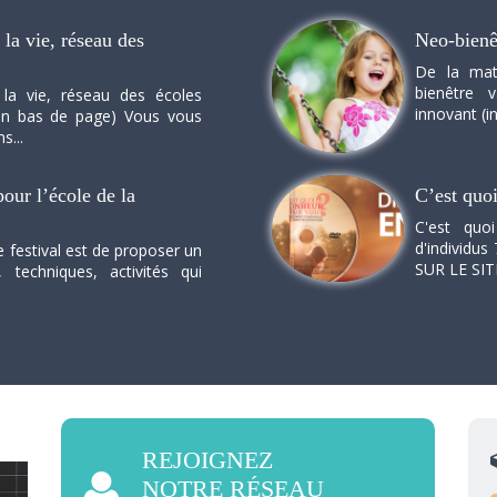
la vie, réseau des
Neo-bienê
De la mat
bienêtre 
 la vie, réseau des écoles
innovant (in
n en bas de page) Vous vous
s...
our l’école de la
C’est quo
C'est quo
d'individus 
e festival est de proposer un
SUR LE SI
, techniques, activités qui
REJOIGNEZ
NOTRE RÉSEAU