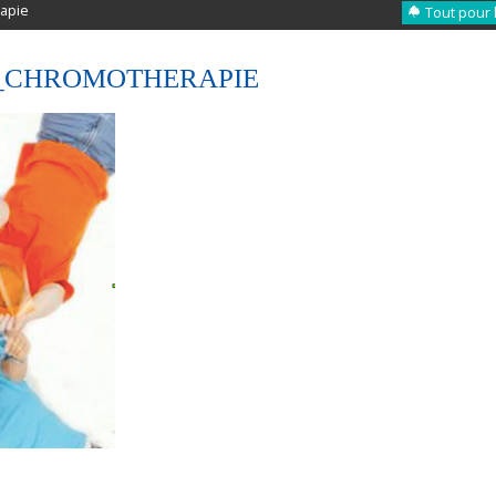
apie
Tout pour 
_CHROMOTHERAPIE