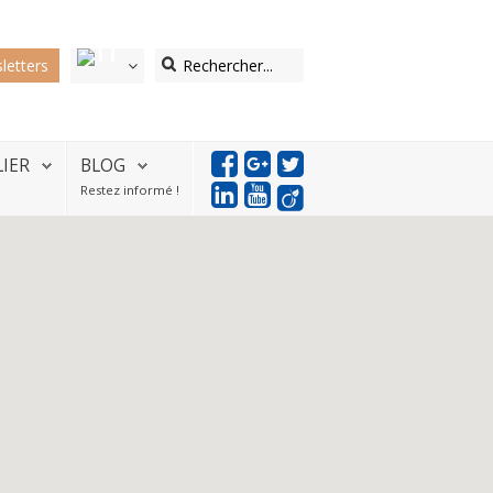
letters
LIER
BLOG
Restez informé !