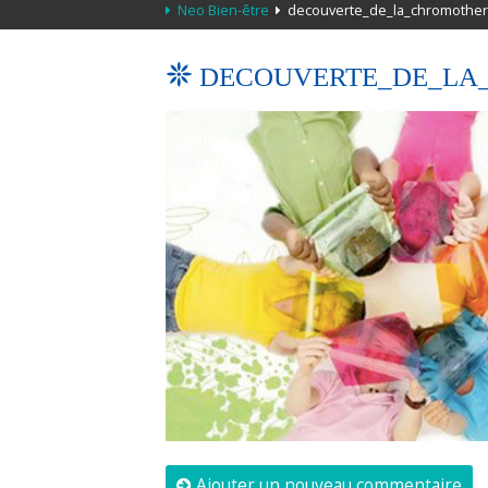
Neo Bien-être
decouverte_de_la_chromother
DECOUVERTE_DE_LA
Ajouter un nouveau commentaire