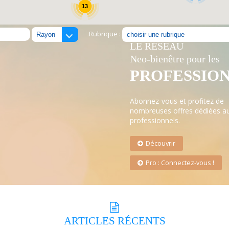
13
Rubrique :
LE RÉSEAU
Neo-bienêtre pour les
PROFESSIO
Abonnez-vous et profitez de
nombreuses offres dédiées a
professionnels.
Découvrir
Pro : Connectez-vous !
ARTICLES
RÉCENTS