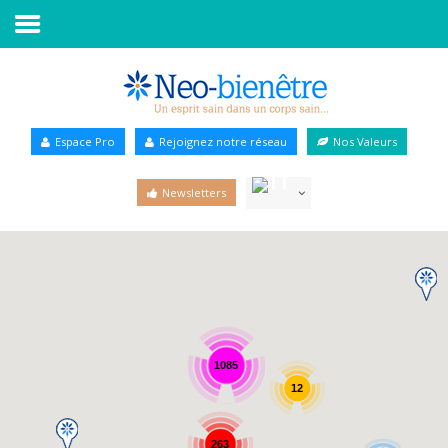
Accueil
Annuaire Bien-être
Espace Pro
Rejoignez notre réseau
Nos Valeurs
Agenda
Newsletters
Services Pro
Services particulier
Blog
1085
12
263