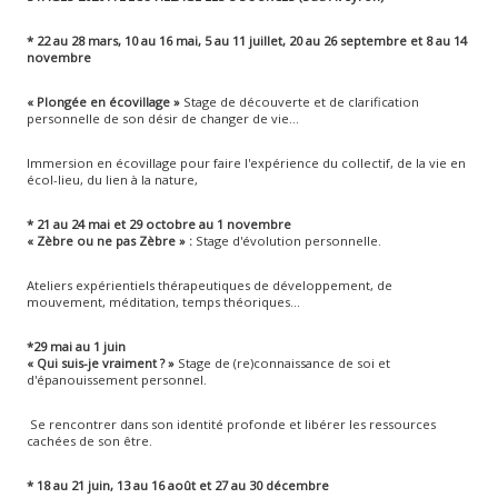
* 22 au 28 mars, 10 au 16 mai, 5 au 11 juillet, 20 au 26 septembre et 8 au 14
novembre
« Plongée en écovillage »
Stage de découverte et de clarification
personnelle de son désir de changer de vie...
Immersion en écovillage pour faire l'expérience du collectif, de la vie en
écol-lieu, du lien à la nature,
* 21 au 24 mai et 29 octobre au 1 novembre
« Zèbre ou ne pas Zèbre »
:
Stage d'évolution personnelle.
Ateliers expérientiels thérapeutiques de développement, de
mouvement, méditation, temps théoriques…
*29 mai au 1 juin
« Qui suis-je vraiment ?
»
Stage de (re)connaissance de soi et
d'épanouissement personnel.
Se rencontrer dans son identité profonde et libérer les ressources
cachées de son être.
* 18 au 21 juin, 13 au 16 août et 27 au 30 décembre