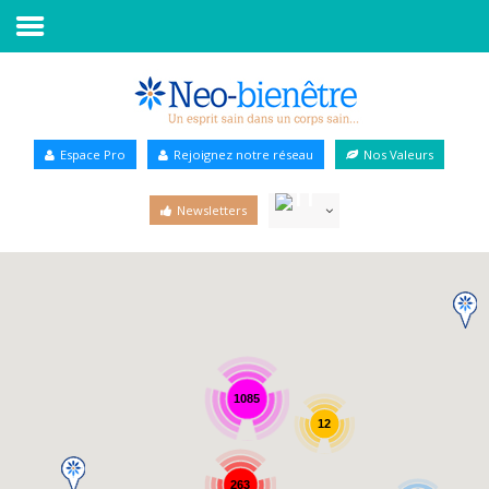
Accueil
Annuaire Bien-être
Espace Pro
Rejoignez notre réseau
Nos Valeurs
Agenda
Newsletters
Services Pro
Services particulier
Blog
1085
12
263