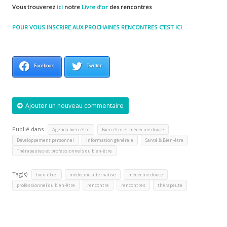
Vous trouverez
ici
notre
Livre d’or
des rencontres
POUR VOUS INSCRIRE AUX PROCHAINES RENCONTRES C’EST ICI
Facebook
Twitter
Ajouter un nouveau commentaire
Publié dans
,
,
Agenda bien-être
Bien-être et médecine douce
,
,
,
Développement personnel
Information générale
Santé & Bien-être
Thérapeutes et professionnels du bien-être
Tag(s)
,
,
,
bien-être.
médecine alternative
médecine douce
,
,
,
professionnel du bien-être
rencontre
rencontres
thérapeute