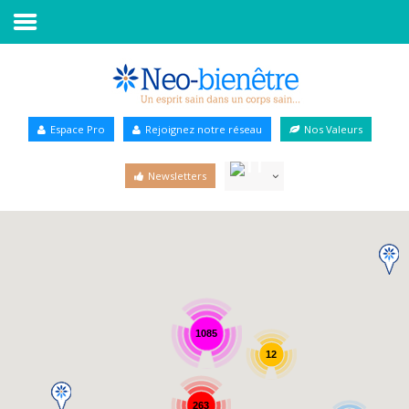
Accueil
Annuaire Bien-être
Espace Pro
Rejoignez notre réseau
Nos Valeurs
Agenda
Newsletters
Services Pro
Services particulier
Blog
1085
12
263